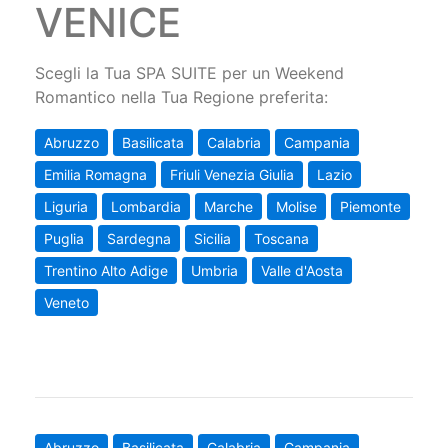
VENICE
Scegli la Tua SPA SUITE per un Weekend
Romantico nella Tua Regione preferita:
Abruzzo
Basilicata
Calabria
Campania
Emilia Romagna
Friuli Venezia Giulia
Lazio
Liguria
Lombardia
Marche
Molise
Piemonte
Puglia
Sardegna
Sicilia
Toscana
Trentino Alto Adige
Umbria
Valle d'Aosta
Veneto
Abruzzo
Basilicata
Calabria
Campania