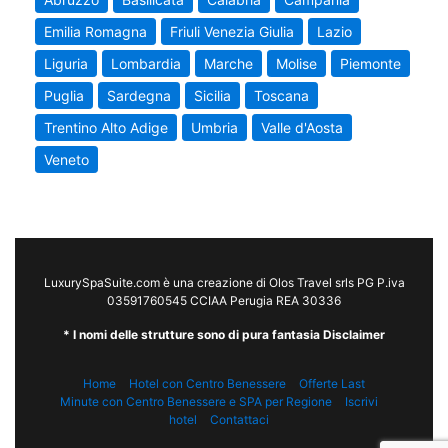
Emilia Romagna
Friuli Venezia Giulia
Lazio
Liguria
Lombardia
Marche
Molise
Piemonte
Puglia
Sardegna
Sicilia
Toscana
Trentino Alto Adige
Umbria
Valle d'Aosta
Veneto
LuxurySpaSuite.com è una creazione di Olos Travel srls PG P.iva
03591760545 CCIAA Perugia REA 30336
* I nomi delle strutture sono di pura fantasia Disclaimer
Home
Hotel con Centro Benessere
Offerte Last
Minute con Centro Benessere e SPA per Regione
Iscrivi
hotel
Contattaci