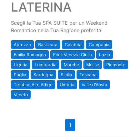
LATERINA
Scegli la Tua SPA SUITE per un Weekend
Romantico nella Tua Regione preferita:
Abruzzo
Basilicata
Calabria
Campania
Emilia Romagna
Friuli Venezia Giulia
Lazio
Liguria
Lombardia
Marche
Molise
Piemonte
Puglia
Sardegna
Sicilia
Toscana
Trentino Alto Adige
Umbria
Valle d'Aosta
Veneto
1