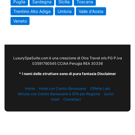
Puglia
Sardegna
Sicilia
Toscana
Trentino Alto Adige
Umbria
Valle d'Aosta
Veneto
LuxurySpaSuite.com è una creazione di Olos Travel srls PG P.iva
03591760545 CCIAA Perugia REA 30336
* I nomi delle strutture sono di pura fantasia Disclaimer
Home
Hotel con Centro Benessere
Offerte Last
Minute con Centro Benessere e SPA per Regione
Iscrivi
hotel
Contattaci