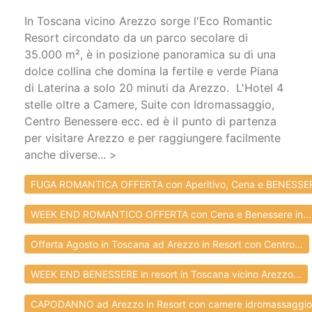
In Toscana vicino Arezzo sorge l'Eco Romantic
Resort circondato da un parco secolare di
35.000 m², è in posizione panoramica su di una
dolce collina che domina la fertile e verde Piana
di Laterina a solo 20 minuti da Arezzo. L'Hotel 4
stelle oltre a Camere, Suite con Idromassaggio,
Centro Benessere ecc. ed è il punto di partenza
per visitare Arezzo e per raggiungere facilmente
anche diverse... >
FUGA ROMANTICA OFFERTA con Aperitivo, Cena e BENESSER
WEEK END ROMANTICO OFFERTA con Cena e Benessere in...
Offerta Agosto in Toscana ad Arezzo in Resort con Centro...
WEEK END BENESSERE in resort in Toscana vicino Arezzo...
CAPODANNO ad Arezzo in Resort con camere idromassaggio.