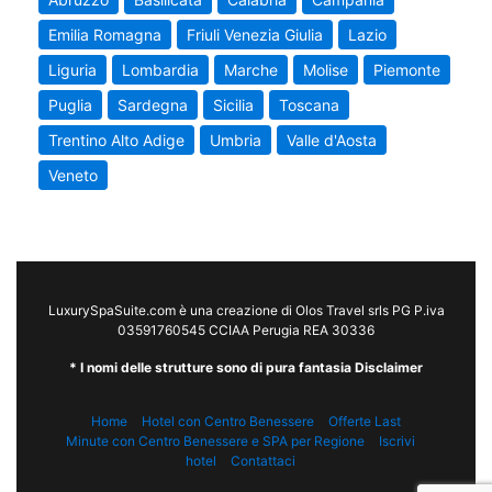
Emilia Romagna
Friuli Venezia Giulia
Lazio
Liguria
Lombardia
Marche
Molise
Piemonte
Puglia
Sardegna
Sicilia
Toscana
Trentino Alto Adige
Umbria
Valle d'Aosta
Veneto
LuxurySpaSuite.com è una creazione di Olos Travel srls PG P.iva
03591760545 CCIAA Perugia REA 30336
* I nomi delle strutture sono di pura fantasia Disclaimer
Home
Hotel con Centro Benessere
Offerte Last
Minute con Centro Benessere e SPA per Regione
Iscrivi
hotel
Contattaci