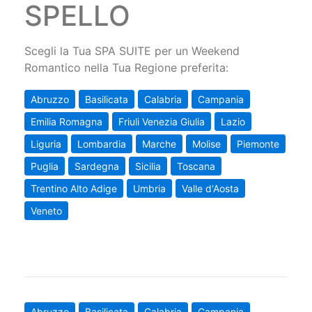
SPELLO
Scegli la Tua SPA SUITE per un Weekend
Romantico nella Tua Regione preferita:
Abruzzo
Basilicata
Calabria
Campania
Emilia Romagna
Friuli Venezia Giulia
Lazio
Liguria
Lombardia
Marche
Molise
Piemonte
Puglia
Sardegna
Sicilia
Toscana
Trentino Alto Adige
Umbria
Valle d'Aosta
Veneto
Abruzzo
Basilicata
Calabria
Campania