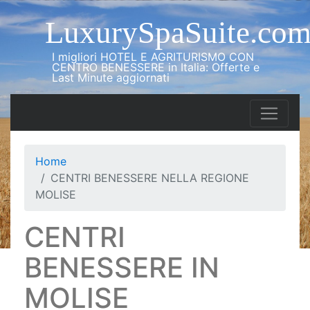
LuxurySpaSuite.co
I migliori HOTEL E AGRITURISMO CON
CENTRO BENESSERE in Italia: Offerte e
Last Minute aggiornati
Home
CENTRI BENESSERE NELLA REGIONE
MOLISE
CENTRI
BENESSERE IN
MOLISE