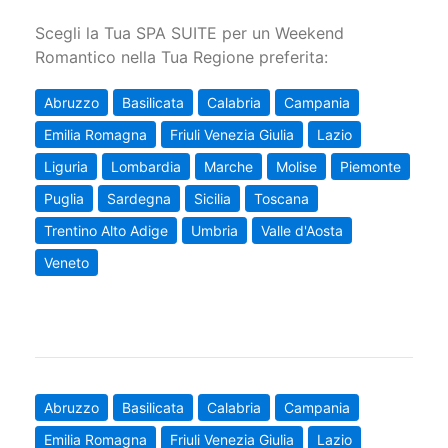
Scegli la Tua SPA SUITE per un Weekend
Romantico nella Tua Regione preferita:
Abruzzo
Basilicata
Calabria
Campania
Emilia Romagna
Friuli Venezia Giulia
Lazio
Liguria
Lombardia
Marche
Molise
Piemonte
Puglia
Sardegna
Sicilia
Toscana
Trentino Alto Adige
Umbria
Valle d'Aosta
Veneto
Abruzzo
Basilicata
Calabria
Campania
Emilia Romagna
Friuli Venezia Giulia
Lazio