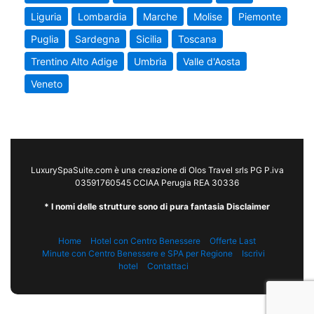
Liguria
Lombardia
Marche
Molise
Piemonte
Puglia
Sardegna
Sicilia
Toscana
Trentino Alto Adige
Umbria
Valle d'Aosta
Veneto
LuxurySpaSuite.com è una creazione di Olos Travel srls PG P.iva
03591760545 CCIAA Perugia REA 30336
* I nomi delle strutture sono di pura fantasia Disclaimer
Home
Hotel con Centro Benessere
Offerte Last
Minute con Centro Benessere e SPA per Regione
Iscrivi
hotel
Contattaci