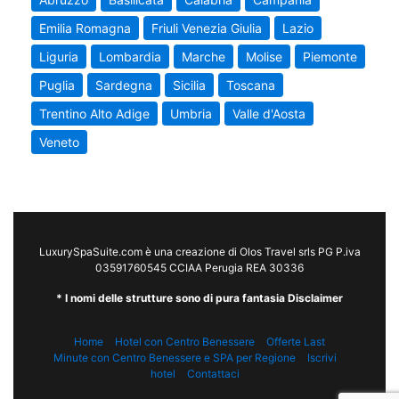
Emilia Romagna
Friuli Venezia Giulia
Lazio
Liguria
Lombardia
Marche
Molise
Piemonte
Puglia
Sardegna
Sicilia
Toscana
Trentino Alto Adige
Umbria
Valle d'Aosta
Veneto
LuxurySpaSuite.com è una creazione di Olos Travel srls PG P.iva
03591760545 CCIAA Perugia REA 30336
* I nomi delle strutture sono di pura fantasia Disclaimer
Home
Hotel con Centro Benessere
Offerte Last
Minute con Centro Benessere e SPA per Regione
Iscrivi
hotel
Contattaci