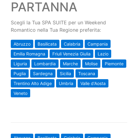
PARTANNA
Scegli la Tua SPA SUITE per un Weekend
Romantico nella Tua Regione preferita:
Abruzzo
Basilicata
Calabria
Campania
Emilia Romagna
Friuli Venezia Giulia
Lazio
Liguria
Lombardia
Marche
Molise
Piemonte
Puglia
Sardegna
Sicilia
Toscana
Trentino Alto Adige
Umbria
Valle d'Aosta
Veneto
Abruzzo
Basilicata
Calabria
Campania