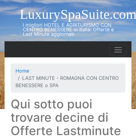
LuxurySpaSuite.co
I migliori HOTEL E AGRITURISMO CON
CENTRO BENESSERE in Italia: Offerte e
Last Minute aggiornati
Home
LAST MINUTE - ROMAGNA CON CENTRO
BENESSERE o SPA
Qui sotto puoi
trovare decine di
Offerte Lastminute