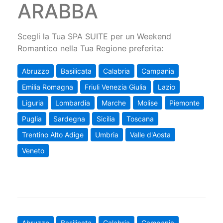
ARABBA
Scegli la Tua SPA SUITE per un Weekend
Romantico nella Tua Regione preferita:
Abruzzo
Basilicata
Calabria
Campania
Emilia Romagna
Friuli Venezia Giulia
Lazio
Liguria
Lombardia
Marche
Molise
Piemonte
Puglia
Sardegna
Sicilia
Toscana
Trentino Alto Adige
Umbria
Valle d'Aosta
Veneto
Abruzzo
Basilicata
Calabria
Campania