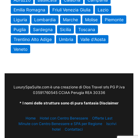
Emilia Romagna
Friuli Venezia Giulia
Lazio
Liguria
Lombardia
Marche
Molise
Piemonte
Puglia
Sardegna
Sicilia
Toscana
Trentino Alto Adige
Umbria
Valle d'Aosta
Veneto
LuxurySpaSuite.com è una creazione di Olos Travel srls PG P.iva
03591760545 CCIAA Perugia REA 30336
* I nomi delle strutture sono di pura fantasia Disclaimer
Home
Hotel con Centro Benessere
Offerte Last
Minute con Centro Benessere e SPA per Regione
Iscrivi
hotel
Contattaci