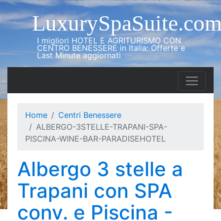
LuxurySpaSuite.co
I migliori HOTEL E AGRITURISMO CON
CENTRO BENESSERE in Italia: Offerte e
Last Minute aggiornati
Home
Centri Benessere
ALBERGO-3STELLE-TRAPANI-SPA-
PISCINA-WINE-BAR-PARADISEHOTEL
Albergo 3 stelle a
Trapani con SPA
conv. e Piscina -