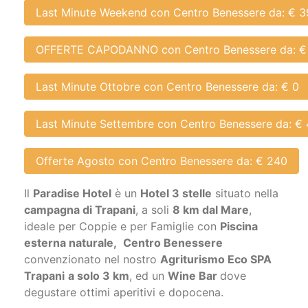
Last Minute Weekend con Centro Benessere da: € 3
OFFERTE CAPODANNO con Centro Benessere da: €
Last Minute Ottobre con Centro Benessere da: € 0
Last Minute Settembre con Centro Benessere da: €
Offerte Agosto con Centro Benessere da: € 240
Il
Paradise Hotel
è un
Hotel 3 stelle
situato nella
campagna di Trapani
, a soli
8 km dal Mare
,
ideale per Coppie e per Famiglie con
Piscina
esterna naturale,
Centro Benessere
convenzionato nel nostro
Agriturismo Eco SPA
Trapani
a solo 3 km
, ed un
Wine Bar
dove
degustare ottimi aperitivi e dopocena.