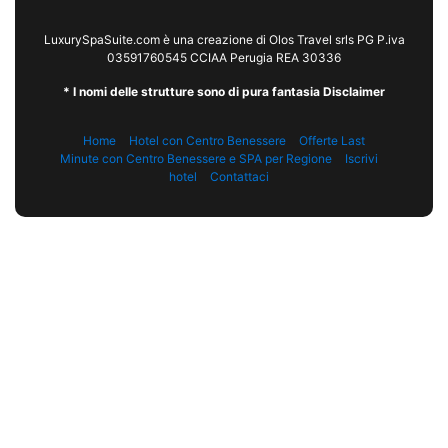
LuxurySpaSuite.com è una creazione di Olos Travel srls PG P.iva
03591760545 CCIAA Perugia REA 30336
* I nomi delle strutture sono di pura fantasia Disclaimer
Home
Hotel con Centro Benessere
Offerte Last
Minute con Centro Benessere e SPA per Regione
Iscrivi
hotel
Contattaci