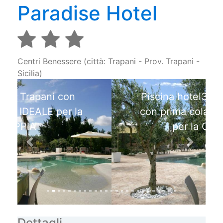
Paradise Hotel
Centri Benessere (città: Trapani - Prov. Trapani -
Sicilia)
Piscina hotel3stelle Trapani
con prima colazione IDEALE
per la COPPIA
Previous
Next
Dettagli