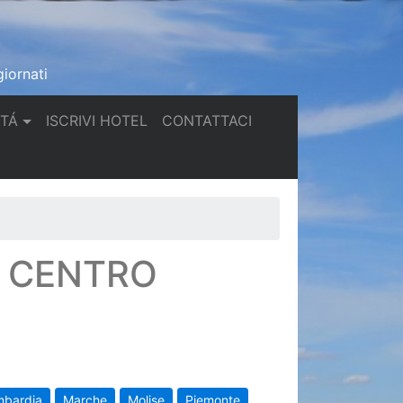
iornati
(current)
(current)
TTÁ
ISCRIVI HOTEL
CONTATTACI
N CENTRO
mbardia
Marche
Molise
Piemonte