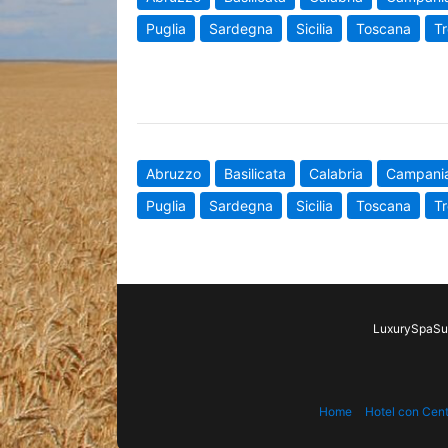
Puglia
Sardegna
Sicilia
Toscana
Tr
Abruzzo
Basilicata
Calabria
Campani
Puglia
Sardegna
Sicilia
Toscana
Tr
LuxurySpaSui
Home
Hotel con Cen