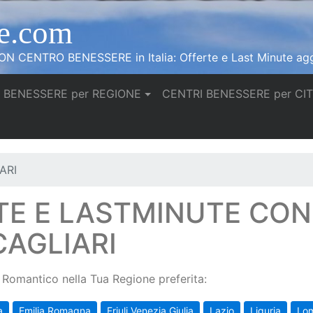
e.com
N CENTRO BENESSERE in Italia: Offerte e Last Minute agg
 BENESSERE per REGIONE
CENTRI BENESSERE per CI
ARI
TE E LASTMINUTE CO
CAGLIARI
Romantico nella Tua Regione preferita:
a
Emilia Romagna
Friuli Venezia Giulia
Lazio
Liguria
Lo