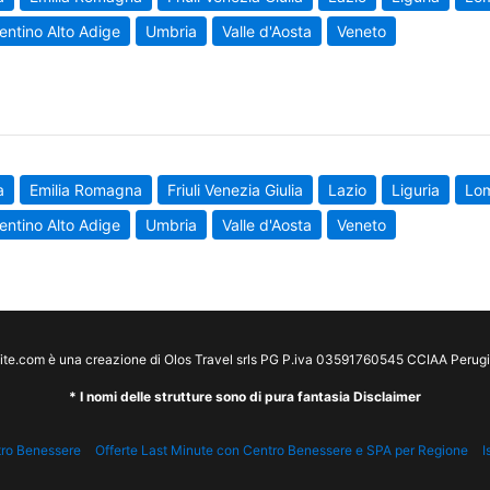
entino Alto Adige
Umbria
Valle d'Aosta
Veneto
a
Emilia Romagna
Friuli Venezia Giulia
Lazio
Liguria
Lo
entino Alto Adige
Umbria
Valle d'Aosta
Veneto
te.com è una creazione di Olos Travel srls PG P.iva 03591760545 CCIAA Peru
* I nomi delle strutture sono di pura fantasia Disclaimer
tro Benessere
Offerte Last Minute con Centro Benessere e SPA per Regione
I