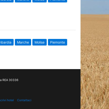
mbardia
Marche
Molise
Piemonte
gia REA 30336
scrivi hotel
Contattaci