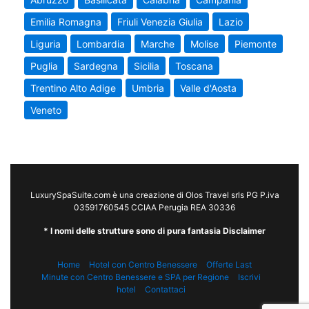
Emilia Romagna
Friuli Venezia Giulia
Lazio
Liguria
Lombardia
Marche
Molise
Piemonte
Puglia
Sardegna
Sicilia
Toscana
Trentino Alto Adige
Umbria
Valle d'Aosta
Veneto
LuxurySpaSuite.com è una creazione di Olos Travel srls PG P.iva
03591760545 CCIAA Perugia REA 30336
* I nomi delle strutture sono di pura fantasia Disclaimer
Home
Hotel con Centro Benessere
Offerte Last
Minute con Centro Benessere e SPA per Regione
Iscrivi
hotel
Contattaci