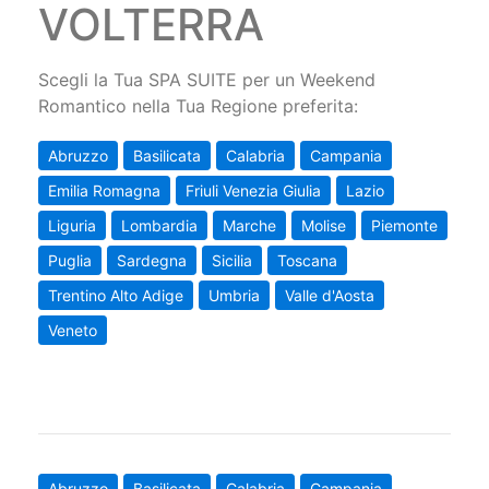
VOLTERRA
Scegli la Tua SPA SUITE per un Weekend
Romantico nella Tua Regione preferita:
Abruzzo
Basilicata
Calabria
Campania
Emilia Romagna
Friuli Venezia Giulia
Lazio
Liguria
Lombardia
Marche
Molise
Piemonte
Puglia
Sardegna
Sicilia
Toscana
Trentino Alto Adige
Umbria
Valle d'Aosta
Veneto
Abruzzo
Basilicata
Calabria
Campania