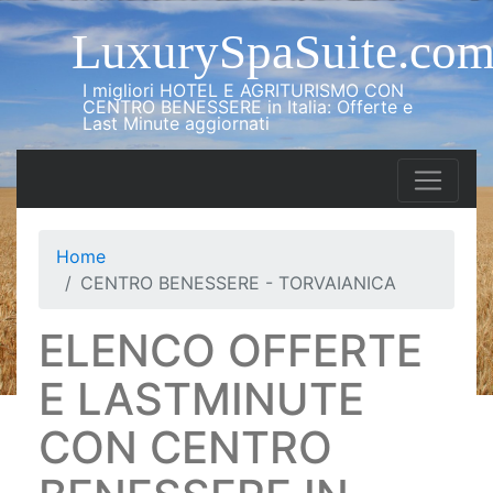
LuxurySpaSuite.co
I migliori HOTEL E AGRITURISMO CON
CENTRO BENESSERE in Italia: Offerte e
Last Minute aggiornati
Home
CENTRO BENESSERE - TORVAIANICA
ELENCO OFFERTE
E LASTMINUTE
CON CENTRO