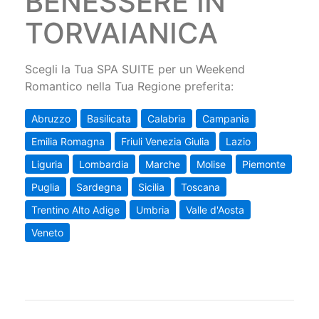
BENESSERE IN
TORVAIANICA
Scegli la Tua SPA SUITE per un Weekend
Romantico nella Tua Regione preferita:
Abruzzo
Basilicata
Calabria
Campania
Emilia Romagna
Friuli Venezia Giulia
Lazio
Liguria
Lombardia
Marche
Molise
Piemonte
Puglia
Sardegna
Sicilia
Toscana
Trentino Alto Adige
Umbria
Valle d'Aosta
Veneto