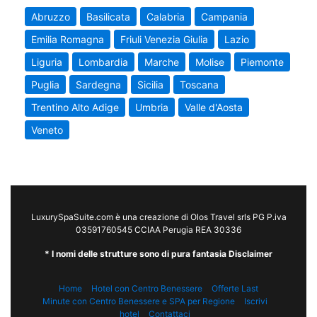
Abruzzo
Basilicata
Calabria
Campania
Emilia Romagna
Friuli Venezia Giulia
Lazio
Liguria
Lombardia
Marche
Molise
Piemonte
Puglia
Sardegna
Sicilia
Toscana
Trentino Alto Adige
Umbria
Valle d'Aosta
Veneto
LuxurySpaSuite.com è una creazione di Olos Travel srls PG P.iva
03591760545 CCIAA Perugia REA 30336
* I nomi delle strutture sono di pura fantasia Disclaimer
Home
Hotel con Centro Benessere
Offerte Last
Minute con Centro Benessere e SPA per Regione
Iscrivi
hotel
Contattaci