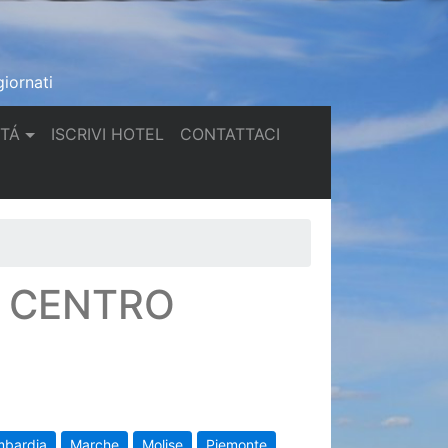
iornati
(current)
(current)
TTÁ
ISCRIVI HOTEL
CONTATTACI
N CENTRO
mbardia
Marche
Molise
Piemonte