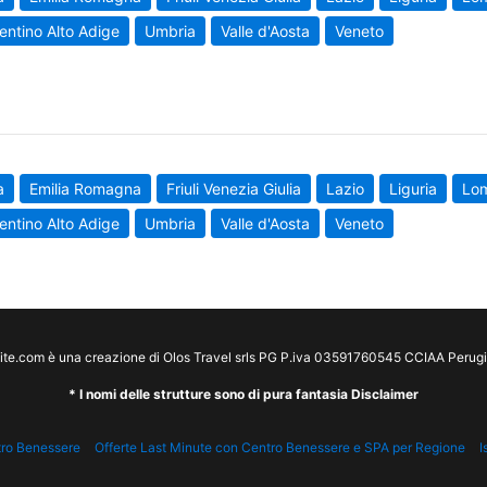
entino Alto Adige
Umbria
Valle d'Aosta
Veneto
a
Emilia Romagna
Friuli Venezia Giulia
Lazio
Liguria
Lo
entino Alto Adige
Umbria
Valle d'Aosta
Veneto
te.com è una creazione di Olos Travel srls PG P.iva 03591760545 CCIAA Peru
* I nomi delle strutture sono di pura fantasia Disclaimer
tro Benessere
Offerte Last Minute con Centro Benessere e SPA per Regione
I