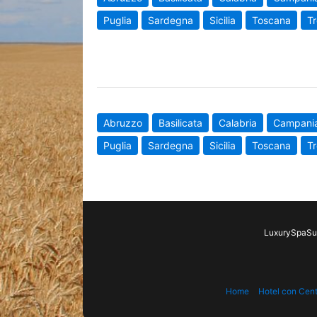
Puglia
Sardegna
Sicilia
Toscana
Tr
Abruzzo
Basilicata
Calabria
Campani
Puglia
Sardegna
Sicilia
Toscana
Tr
LuxurySpaSui
Home
Hotel con Cen