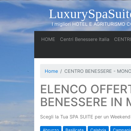
LuxurySpaSuit
I migliori HOTEL E AGRITURISMO CO
(current)
(current)
HOME
Centri Benessere Italia
CENTRI
Home
CENTRO BENESSERE - MONO
ELENCO OFFER
BENESSERE IN
Scegli la Tua SPA SUITE per un Weekend 
Abruzzo
Basilicata
Calabria
Campani