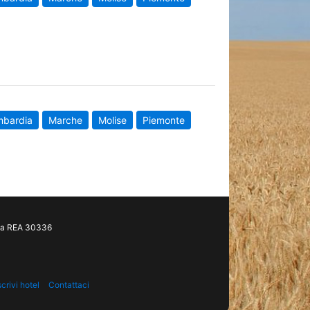
mbardia
Marche
Molise
Piemonte
gia REA 30336
scrivi hotel
Contattaci