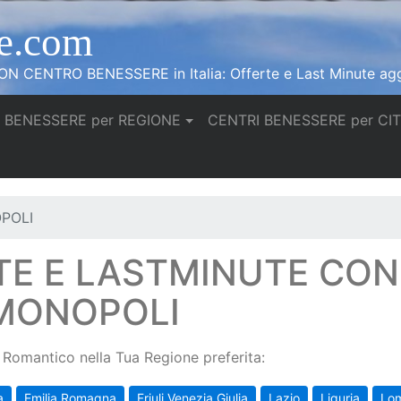
e.com
N CENTRO BENESSERE in Italia: Offerte e Last Minute agg
 BENESSERE per REGIONE
CENTRI BENESSERE per CI
POLI
TE E LASTMINUTE CO
 MONOPOLI
Romantico nella Tua Regione preferita:
a
Emilia Romagna
Friuli Venezia Giulia
Lazio
Liguria
Lo