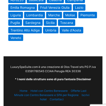
Emilia Romagna
Friuli Venezia Giulia
Lazio
Liguria
Lombardia
Marche
Molise
Piemonte
Puglia
Sardegna
Sicilia
Toscana
Trentino Alto Adige
Umbria
Valle d'Aosta
Veneto
LuxurySpaSuite.com è una creazione di Olos Travel srls PG P.iva
03591760545 CCIAA Perugia REA 30336
* I nomi delle strutture sono di pura fantasia Disclaimer
Home
Hotel con Centro Benessere
Offerte Last
Minute con Centro Benessere e SPA per Regione
Iscrivi
hotel
Contattaci