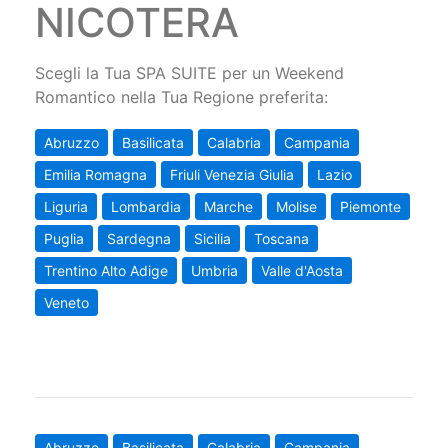
NICOTERA
Scegli la Tua SPA SUITE per un Weekend
Romantico nella Tua Regione preferita:
Abruzzo
Basilicata
Calabria
Campania
Emilia Romagna
Friuli Venezia Giulia
Lazio
Liguria
Lombardia
Marche
Molise
Piemonte
Puglia
Sardegna
Sicilia
Toscana
Trentino Alto Adige
Umbria
Valle d'Aosta
Veneto
Abruzzo
Basilicata
Calabria
Campania