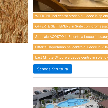
WEEKEND nel centro storico di Lecce in splendi
OFFERTE SETTEMBRE in Suite con idromassaggi
Speciale AGOSTO in Salento a Lecce in Luxury
Offerta Capodanno nel centro di Lecce in Villa
Last Minute Ottobre a Lecce centro in splendida
Scheda Struttura