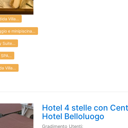
da Villa...
o e minipiscina...
 Suite...
 SPA...
 Villa...
Hotel 4 stelle con Cen
Hotel Belloluogo
Gradimento Utenti: