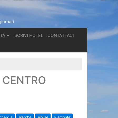
iornati
(current)
(current)
TTÁ
ISCRIVI HOTEL
CONTATTACI
N CENTRO
mbardia
Marche
Molise
Piemonte