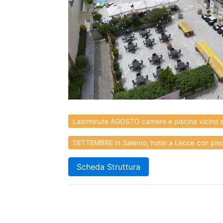
Lastminute AGOSTO camere e piscina vicino al
SETTEMBRE in Salento, hotel a Lecce con pisci
Scheda Struttura