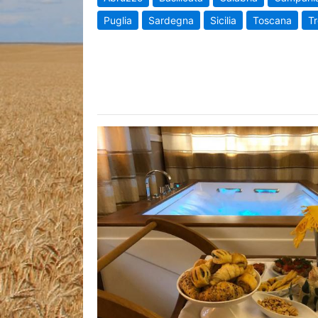
Puglia
Sardegna
Sicilia
Toscana
Tr