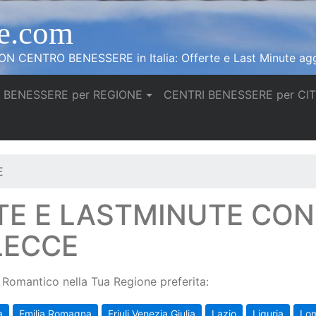
e.com
N CENTRO BENESSERE in Italia: Offerte e Last Minute agg
 BENESSERE per REGIONE
CENTRI BENESSERE per CI
E
TE E LASTMINUTE CO
LECCE
Romantico nella Tua Regione preferita:
a
Emilia Romagna
Friuli Venezia Giulia
Lazio
Liguria
Lo