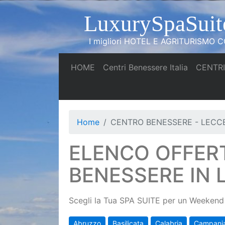
LuxurySpaSuit
I migliori HOTEL E AGRITURISMO CO
(current)
(current)
HOME
Centri Benessere Italia
CENTRI
Home
CENTRO BENESSERE - LECC
ELENCO OFFER
BENESSERE IN 
Scegli la Tua SPA SUITE per un Weekend 
Abruzzo
Basilicata
Calabria
Campani