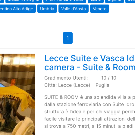
entino Alto Adige
Umbria
Valle d'Aosta
Veneto
1
Lecce Suite e Vasca I
camera - Suite & Roo
Gradimento Utenti:
10 / 10
Città: Lecce (Lecce) - Puglia
SUITE & ROOM è una splendida villa a po
dalla stazione ferroviaria con Suite Id
struttura è l’ideale per chi viaggia perc
facile visitare le principali attrazioni d
si trova a 750 metri, a 15 minuti a piedi 