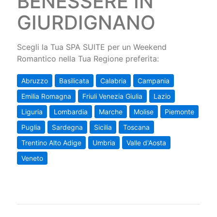
BENESSERE IN
GIURDIGNANO
Scegli la Tua SPA SUITE per un Weekend
Romantico nella Tua Regione preferita:
Abruzzo
Basilicata
Calabria
Campania
Emilia Romagna
Friuli Venezia Giulia
Lazio
Liguria
Lombardia
Marche
Molise
Piemonte
Puglia
Sardegna
Sicilia
Toscana
Trentino Alto Adige
Umbria
Valle d'Aosta
Veneto