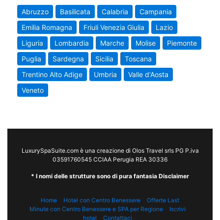
Abruzzo
Basilicata
Calabria
Campania
Emilia Romagna
Friuli Venezia Giulia
Lazio
Liguria
Lombardia
Marche
Molise
Piemonte
Puglia
Sardegna
Sicilia
Toscana
Trentino Alto Adige
Umbria
Valle d'Aosta
Veneto
LuxurySpaSuite.com è una creazione di Olos Travel srls PG P.iva
03591760545 CCIAA Perugia REA 30336
* I nomi delle strutture sono di pura fantasia Disclaimer
Home
Hotel con Centro Benessere
Offerte Last
Minute con Centro Benessere e SPA per Regione
Iscrivi
hotel
Contattaci