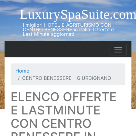
LuxurySpaSuite.co
I migliori HOTEL E AGRITURISMO CON
CENTRO BENESSERE in Italia: Offerte e
Last Minute aggiornati
Home
CENTRO BENESSERE - GIURDIGNANO
ELENCO OFFERTE
E LASTMINUTE
CON CENTRO