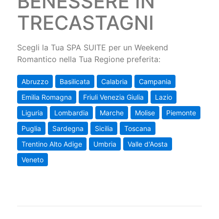
BENESSERE IN
TRECASTAGNI
Scegli la Tua SPA SUITE per un Weekend
Romantico nella Tua Regione preferita:
Abruzzo
Basilicata
Calabria
Campania
Emilia Romagna
Friuli Venezia Giulia
Lazio
Liguria
Lombardia
Marche
Molise
Piemonte
Puglia
Sardegna
Sicilia
Toscana
Trentino Alto Adige
Umbria
Valle d'Aosta
Veneto