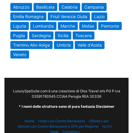
Abruzzo
Basilicata
Calabria
Campania
Emilia Romagna
Friuli Venezia Giulia
Lazio
Liguria
Lombardia
Marche
Molise
Piemonte
Puglia
Sardegna
Sicilia
Toscana
Trentino Alto Adige
Umbria
Valle d'Aosta
Veneto
LuxurySpaSuite.com è una creazione di Olos Travel srls PG P.iva
03591760545 CCIAA Perugia REA 30336
* I nomi delle strutture sono di pura fantasia Disclaimer
Home
Hotel con Centro Benessere
Offerte Last
Minute con Centro Benessere e SPA per Regione
Iscrivi
hotel
Contattaci