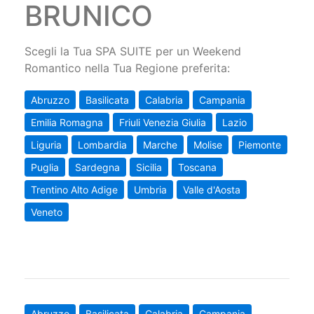
BRUNICO
Scegli la Tua SPA SUITE per un Weekend
Romantico nella Tua Regione preferita:
Abruzzo
Basilicata
Calabria
Campania
Emilia Romagna
Friuli Venezia Giulia
Lazio
Liguria
Lombardia
Marche
Molise
Piemonte
Puglia
Sardegna
Sicilia
Toscana
Trentino Alto Adige
Umbria
Valle d'Aosta
Veneto
Abruzzo
Basilicata
Calabria
Campania