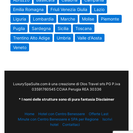
Emilia Romagna
Friuli Venezia Giulia
Lazio
Liguria
Lombardia
Marche
Molise
Piemonte
Puglia
Sardegna
Sicilia
Toscana
Trentino Alto Adige
Umbria
Valle d'Aosta
Veneto
LuxurySpaSuite.com è una creazione di Olos Travel srls PG P.iva
03591760545 CCIAA Perugia REA 30336
* I nomi delle strutture sono di pura fantasia Disclaimer
Home
Hotel con Centro Benessere
Offerte Last
Minute con Centro Benessere e SPA per Regione
Iscrivi
hotel
Contattaci