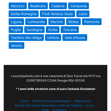
Abruzzo
Basilicata
Calabria
Campania
Emilia Romagna
Friuli Venezia Giulia
Lazio
Liguria
Lombardia
Marche
Molise
Piemonte
Puglia
Sardegna
Sicilia
Toscana
Trentino Alto Adige
Umbria
Valle d'Aosta
Veneto
LuxurySpaSuite.com è una creazione di Olos Travel srls PG P.iva
03591760545 CCIAA Perugia REA 30336
* I nomi delle strutture sono di pura fantasia Disclaimer
Home
Hotel con Centro Benessere
Offerte Last
Minute con Centro Benessere e SPA per Regione
Iscrivi
hotel
Contattaci