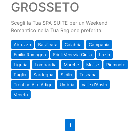
GROSSETO
Scegli la Tua SPA SUITE per un Weekend
Romantico nella Tua Regione preferita:
Abruzzo
Basilicata
Calabria
Campania
Emilia Romagna
Friuli Venezia Giulia
Lazio
Liguria
Lombardia
Marche
Molise
Piemonte
Puglia
Sardegna
Sicilia
Toscana
Trentino Alto Adige
Umbria
Valle d'Aosta
Veneto
1