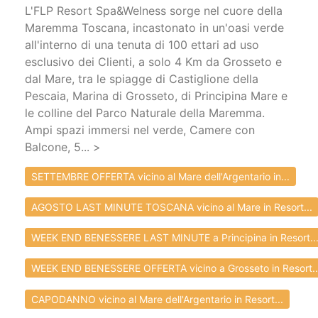
L'FLP Resort Spa&Welness sorge nel cuore della
Maremma Toscana, incastonato in un'oasi verde
all'interno di una tenuta di 100 ettari ad uso
esclusivo dei Clienti, a solo 4 Km da Grosseto e
dal Mare, tra le spiagge di Castiglione della
Pescaia, Marina di Grosseto, di Principina Mare e
le colline del Parco Naturale della Maremma.
Ampi spazi immersi nel verde, Camere con
Balcone, 5... >
SETTEMBRE OFFERTA vicino al Mare dell'Argentario in...
AGOSTO LAST MINUTE TOSCANA vicino al Mare in Resort...
WEEK END BENESSERE LAST MINUTE a Principina in Resort..
WEEK END BENESSERE OFFERTA vicino a Grosseto in Resort..
CAPODANNO vicino al Mare dell'Argentario in Resort...