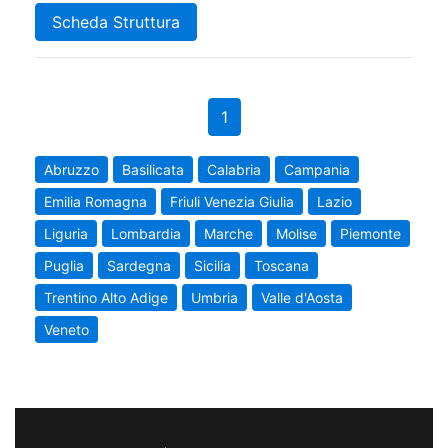
Scheda Struttura
1
Abruzzo
Basilicata
Calabria
Campania
Emilia Romagna
Friuli Venezia Giulia
Lazio
Liguria
Lombardia
Marche
Molise
Piemonte
Puglia
Sardegna
Sicilia
Toscana
Trentino Alto Adige
Umbria
Valle d'Aosta
Veneto