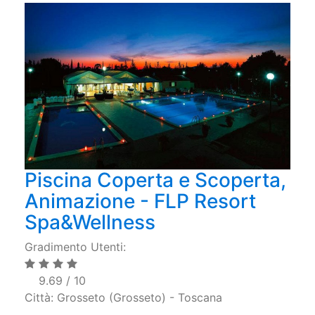
Piscina Coperta e Scoperta,
Animazione - FLP Resort
Spa&Wellness
Gradimento Utenti:
9.69 / 10
Città: Grosseto (Grosseto) - Toscana