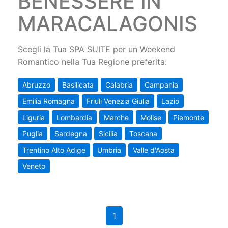
BENESSERE IN
MARACALAGONIS
Scegli la Tua SPA SUITE per un Weekend
Romantico nella Tua Regione preferita:
Abruzzo
Basilicata
Calabria
Campania
Emilia Romagna
Friuli Venezia Giulia
Lazio
Liguria
Lombardia
Marche
Molise
Piemonte
Puglia
Sardegna
Sicilia
Toscana
Trentino Alto Adige
Umbria
Valle d'Aosta
Veneto
1