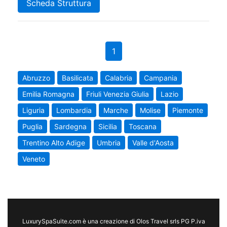
Scheda Struttura
1
Abruzzo
Basilicata
Calabria
Campania
Emilia Romagna
Friuli Venezia Giulia
Lazio
Liguria
Lombardia
Marche
Molise
Piemonte
Puglia
Sardegna
Sicilia
Toscana
Trentino Alto Adige
Umbria
Valle d'Aosta
Veneto
LuxurySpaSuite.com è una creazione di Olos Travel srls PG P.iva