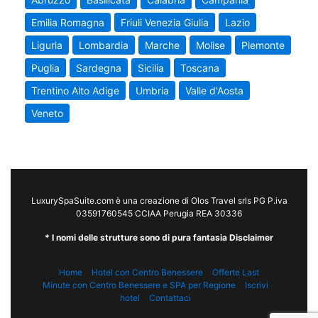
Emilia Romagna
Friuli Venezia Giulia
Lazio
Liguria
Lombardia
Marche
Molise
Piemonte
Puglia
Sardegna
Sicilia
Toscana
Trentino Alto Adige
Umbria
Valle d'Aosta
Veneto
LuxurySpaSuite.com è una creazione di Olos Travel srls PG P.iva
03591760545 CCIAA Perugia REA 30336
* I nomi delle strutture sono di pura fantasia Disclaimer
Home
Hotel con Centro Benessere
Offerte Last
Minute con Centro Benessere e SPA per Regione
Iscrivi
hotel
Contattaci