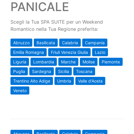
PANICALE
Scegli la Tua SPA SUITE per un Weekend
Romantico nella Tua Regione preferita:
Abruzzo
Basilicata
Calabria
Campania
Emilia Romagna
Friuli Venezia Giulia
Lazio
Liguria
Lombardia
Marche
Molise
Piemonte
Puglia
Sardegna
Sicilia
Toscana
Trentino Alto Adige
Umbria
Valle d'Aosta
Veneto
Abruzzo
Basilicata
Calabria
Campania