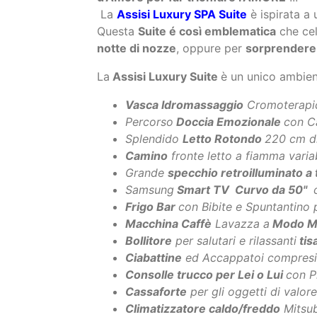
Last Minute Weekend con Centro Bene
Contatto Veloce W
hatsApp
346 7347
Stai cercando un bel posto dove trascor
d'Amore per far trionfare l'AMORE
!!!
La
Assisi Luxury SPA Suite
è ispirata a 
Questa
Suite é così emblematica
che cel
notte di nozze
, oppure per
sorprendere 
La
Assisi Luxury Suite
è un unico ambien
Vasca Idromassaggio
Cromoterapic
Percorso
Doccia Emozionale
con Ca
Splendido
Letto Rotondo
220 cm d
Camino
fronte letto a fiamma varia
Grande
specchio retroilluminato a
Samsung
Smart TV Curvo da 50"
c
Frigo Bar
con Bibite e Spuntantino 
Macchina Caffè
Lavazza a
Modo M