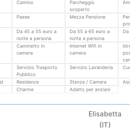
nche l'impossibile !!!
Camino
Parcheggio
Am
scoperto
Paese
Mezza Pensione
Pe
pri
Da 45 a 55 euro a
Da 55 a 65 euro a
Da 
notte a persona
notte a persona
Caminetto in
Internet Wifi in
Id
camera
camera
pos
ca
Servizio Trasporto
Servizio Lavanderia
Cuc
Pubblico
st
Residence
Stanza / Camera
As
Charme
Adatto per anziani