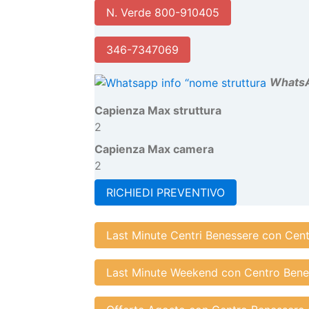
Dettagli
Telefono
N. Verde 800-910405
346-7347069
W
hats
Capienza Max struttura
2
Capienza Max camera
2
RICHIEDI PREVENTIVO