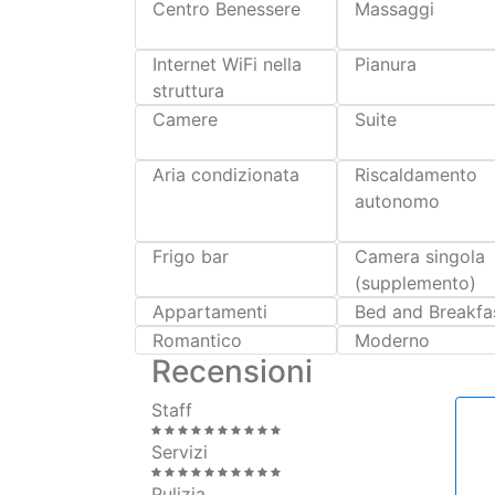
Tutto cio che è possibile e a volte a
Servizi
Centro Benessere
Massaggi
Internet WiFi nella
Pianura
struttura
Camere
Suite
Aria condizionata
Riscaldamento
autonomo
Frigo bar
Camera singola
(supplemento)
Appartamenti
Bed and Breakfa
Romantico
Moderno