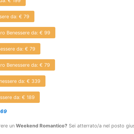
tro Benessere da: € 85
ssere da: € 180
da: € 199
sere da: € 79
tro Benessere da: € 99
essere da: € 79
tro Benessere da: € 79
essere da: € 339