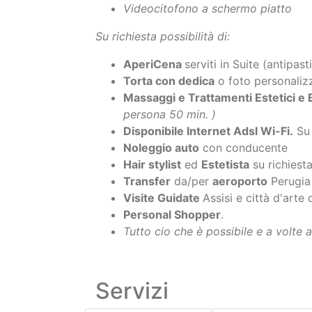
Bollitore
per salutari e rilassanti
tis
Ciabattine
ed Accappatoi compresi
Consolle trucco per Lei o Lui
con P
Cassaforte
per gli oggetti di valore
Climatizzatore caldo/freddo
Mitsubi
Videocitofono a schermo piatto
Su richiesta possibilità di:
AperiCena
serviti in Suite (antipa
Torta con dedica
o foto personali
Massaggi e Trattamenti Estetici 
persona 50 min. )
Disponibile Internet Adsl Wi-Fi.
Su 
Noleggio auto
con conducente
Hair stylist
ed
Estetista
su richiest
Transfer
da/per
aeroporto
Perugia 
Visite Guidate
Assisi e città d'arte
Personal Shopper
.