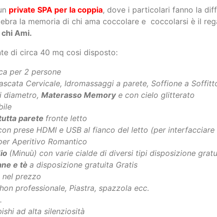
ssere da: € 189
069
rere un
Weekend Romantico?
Sei atterrato/a nel posto gi
un
private SPA per la coppia
, dove i particolari fanno la dif
ebra la memoria di chi ama coccolare e coccolarsi è il reg
chi Ami.
te di circa 40 mq cosi disposto:
a per 2 persone
scata Cervicale, Idromassaggi a parete, Soffione a Soffit
i diametro,
Materasso Memory
e con cielo glitterato
bile
 tutta parete
fronte letto
on prese HDMI e USB al fianco del letto (per interfacciare tu
per Aperitivo Romantico
io
(Minuù) con varie cialde di diversi tipi disposizione gratu