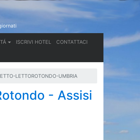
iornati
(current)
(current)
TTÁ
ISCRIVI HOTEL
CONTATTACI
NETTO-LETTOROTONDO-UMBRIA
otondo - Assisi