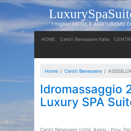
LuxurySpaSuit
I migliori HOTEL E AGRITURISMO CO
(current)
(current)
HOME
Centri Benessere Italia
CENTRI
Home
Centri Benessere
ASSISIL
Idromassaggio 2
Luxury SPA Suit
Centri Benessere (città: Assisi - Prov. Pe