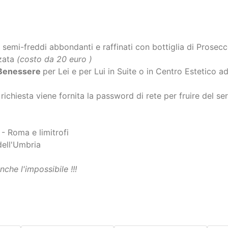
ane e tè
a disposizione gratuita Gratis
 nel prezzo
hon professionale, Piastra, spazzola ecc.
.
shi ad alta silenziosità
sti semi-freddi abbondanti e raffinati con bottiglia di Prose
zzata
(costo da 20 euro )
e Benessere
per Lei e per Lui in Suite o in Centro Estetico 
richiesta viene fornita la password di rete per fruire del serv
a
- Roma e limitrofi
 dell'Umbria