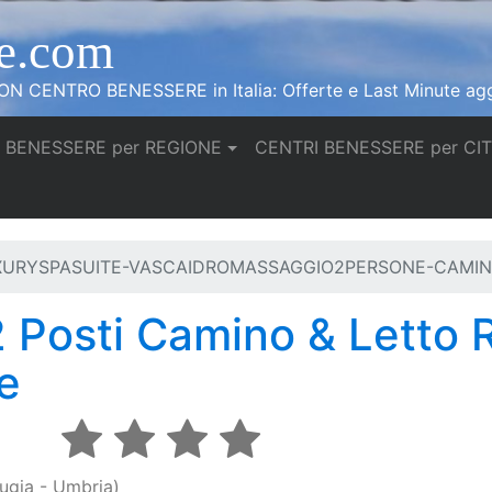
e.com
N CENTRO BENESSERE in Italia: Offerte e Last Minute agg
 BENESSERE per REGIONE
CENTRI BENESSERE per CI
UXURYSPASUITE-VASCAIDROMASSAGGIO2PERSONE-CAMI
 Posti Camino & Letto R
e
rugia - Umbria)