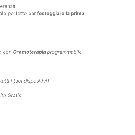
usto, Abbiamo creato questo
Nido
ferenza.
alo perfetto per
festeggiare la prima
to con
Cromoterapia
programmabile
tti i tuoi dispositivi)
ita Gratis