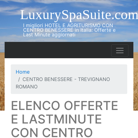
LuxurySpaSuite.co
I migliori HOTEL E AGRITURISMO CON
CENTRO BENESSERE in Italia: Offerte e
Last Minute aggiornati
Home
CENTRO BENESSERE - TREVIGNANO
ROMANO
ELENCO OFFERTE
E LASTMINUTE
CON CENTRO