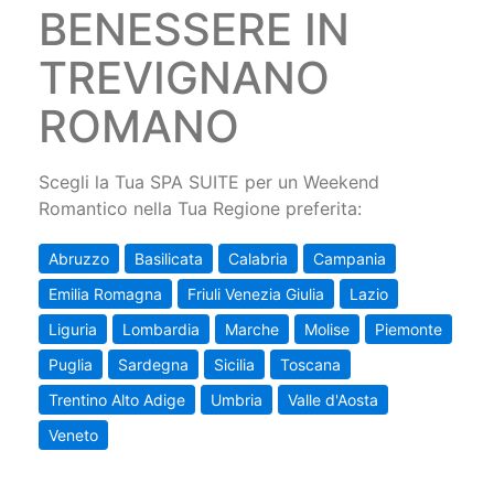
BENESSERE IN
TREVIGNANO
ROMANO
Scegli la Tua SPA SUITE per un Weekend
Romantico nella Tua Regione preferita:
Abruzzo
Basilicata
Calabria
Campania
Emilia Romagna
Friuli Venezia Giulia
Lazio
Liguria
Lombardia
Marche
Molise
Piemonte
Puglia
Sardegna
Sicilia
Toscana
Trentino Alto Adige
Umbria
Valle d'Aosta
Veneto