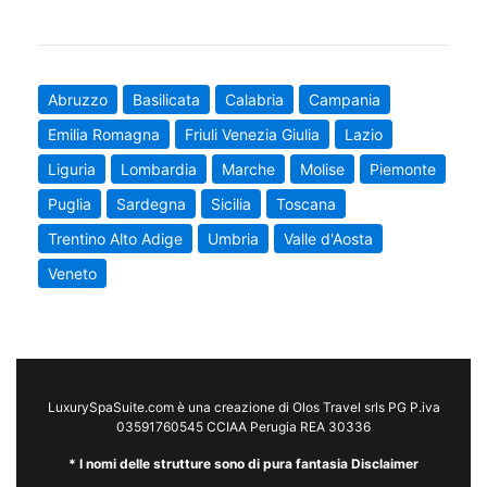
Abruzzo
Basilicata
Calabria
Campania
Emilia Romagna
Friuli Venezia Giulia
Lazio
Liguria
Lombardia
Marche
Molise
Piemonte
Puglia
Sardegna
Sicilia
Toscana
Trentino Alto Adige
Umbria
Valle d'Aosta
Veneto
LuxurySpaSuite.com è una creazione di Olos Travel srls PG P.iva
03591760545 CCIAA Perugia REA 30336
* I nomi delle strutture sono di pura fantasia Disclaimer