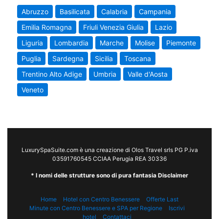
Abruzzo
Basilicata
Calabria
Campania
Emilia Romagna
Friuli Venezia Giulia
Lazio
Liguria
Lombardia
Marche
Molise
Piemonte
Puglia
Sardegna
Sicilia
Toscana
Trentino Alto Adige
Umbria
Valle d'Aosta
Veneto
LuxurySpaSuite.com è una creazione di Olos Travel srls PG P.iva
03591760545 CCIAA Perugia REA 30336
* I nomi delle strutture sono di pura fantasia Disclaimer
Home
Hotel con Centro Benessere
Offerte Last
Minute con Centro Benessere e SPA per Regione
Iscrivi
hotel
Contattaci