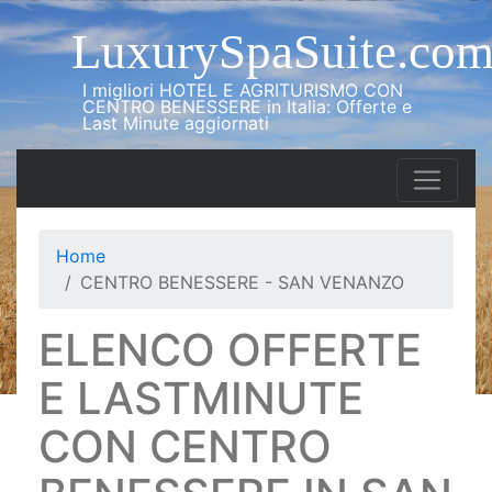
LuxurySpaSuite.co
I migliori HOTEL E AGRITURISMO CON
CENTRO BENESSERE in Italia: Offerte e
Last Minute aggiornati
Home
CENTRO BENESSERE - SAN VENANZO
ELENCO OFFERTE
E LASTMINUTE
CON CENTRO