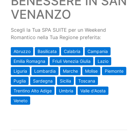
BENESSERE IN SAN
VENANZO
Scegli la Tua SPA SUITE per un Weekend
Romantico nella Tua Regione preferita:
Abruzzo
Basilicata
Calabria
Campania
Emilia Romagna
Friuli Venezia Giulia
Lazio
Liguria
Lombardia
Marche
Molise
Piemonte
Puglia
Sardegna
Sicilia
Toscana
Trentino Alto Adige
Umbria
Valle d'Aosta
Veneto