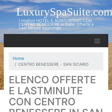
LuxurySpaSuite.co
I migliori HOTEL E AGRITURISMO CON
CENTRO BENESSERE in Italia: Offerte e
Last Minute aggiornati
Home
CENTRO BENESSERE - SAN SICARIO
ELENCO OFFERTE
E LASTMINUTE
CON CENTRO