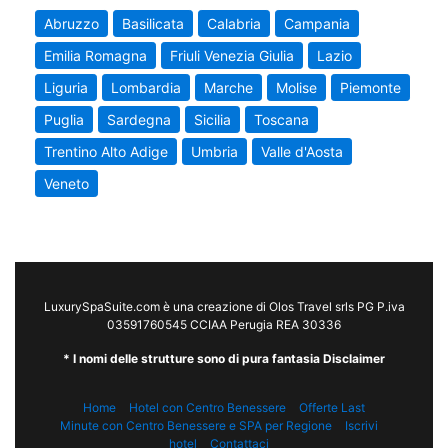
Abruzzo
Basilicata
Calabria
Campania
Emilia Romagna
Friuli Venezia Giulia
Lazio
Liguria
Lombardia
Marche
Molise
Piemonte
Puglia
Sardegna
Sicilia
Toscana
Trentino Alto Adige
Umbria
Valle d'Aosta
Veneto
LuxurySpaSuite.com è una creazione di Olos Travel srls PG P.iva
03591760545 CCIAA Perugia REA 30336
* I nomi delle strutture sono di pura fantasia Disclaimer
Home
Hotel con Centro Benessere
Offerte Last
Minute con Centro Benessere e SPA per Regione
Iscrivi
hotel
Contattaci