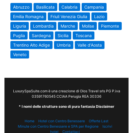
Abruzzo
Basilicata
Calabria
Campania
Emilia Romagna
Friuli Venezia Giulia
Lazio
Liguria
Lombardia
Marche
Molise
Piemonte
Puglia
Sardegna
Sicilia
Toscana
Trentino Alto Adige
Umbria
Valle d'Aosta
Veneto
LuxurySpaSuite.com è una creazione di Olos Travel srls PG P.iva
03591760545 CCIAA Perugia REA 30336
* I nomi delle strutture sono di pura fantasia Disclaimer
Home
Hotel con Centro Benessere
Offerte Last
Minute con Centro Benessere e SPA per Regione
Iscrivi
hotel
Contattaci