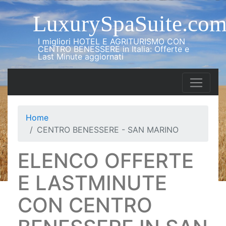
LuxurySpaSuite.co
I migliori HOTEL E AGRITURISMO CON
CENTRO BENESSERE in Italia: Offerte e
Last Minute aggiornati
Home
CENTRO BENESSERE - SAN MARINO
ELENCO OFFERTE
E LASTMINUTE
CON CENTRO