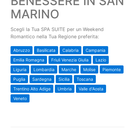
BENESSERE IN SAN
MARINO
Scegli la Tua SPA SUITE per un Weekend
Romantico nella Tua Regione preferita:
Abruzzo
Basilicata
Calabria
Campania
Emilia Romagna
Friuli Venezia Giulia
Lazio
Liguria
Lombardia
Marche
Molise
Piemonte
Puglia
Sardegna
Sicilia
Toscana
Trentino Alto Adige
Umbria
Valle d'Aosta
Veneto