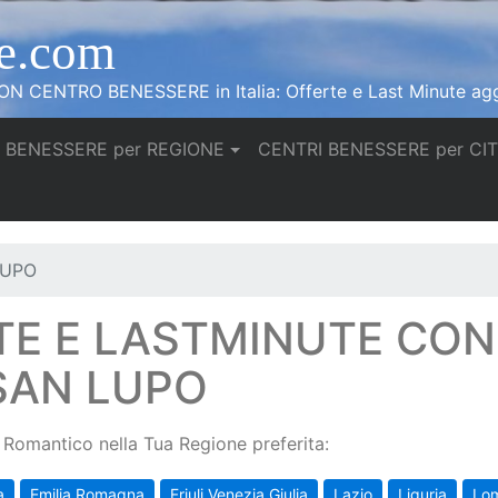
e.com
N CENTRO BENESSERE in Italia: Offerte e Last Minute agg
 BENESSERE per REGIONE
CENTRI BENESSERE per CI
LUPO
TE E LASTMINUTE CO
SAN LUPO
Romantico nella Tua Regione preferita:
a
Emilia Romagna
Friuli Venezia Giulia
Lazio
Liguria
Lo