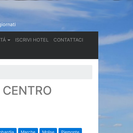
iornati
(current)
(current)
TTÁ
ISCRIVI HOTEL
CONTATTACI
N CENTRO
mbardia
Marche
Molise
Piemonte