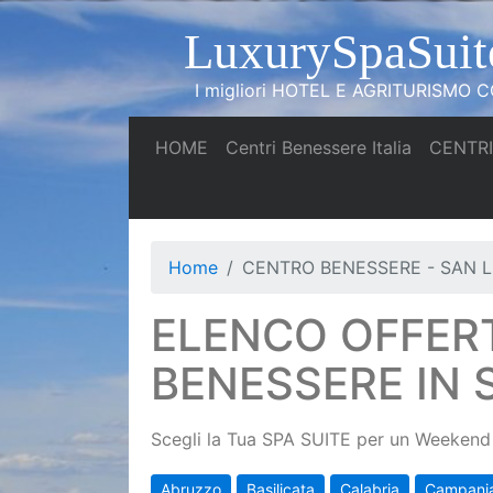
LuxurySpaSuit
I migliori HOTEL E AGRITURISMO CO
(current)
(current)
HOME
Centri Benessere Italia
CENTRI
Home
CENTRO BENESSERE - SAN 
ELENCO OFFER
BENESSERE IN 
Scegli la Tua SPA SUITE per un Weekend 
Abruzzo
Basilicata
Calabria
Campani