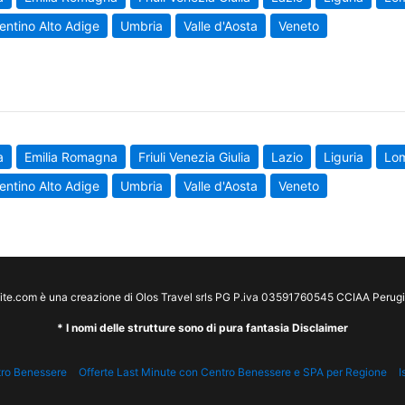
entino Alto Adige
Umbria
Valle d'Aosta
Veneto
a
Emilia Romagna
Friuli Venezia Giulia
Lazio
Liguria
Lo
entino Alto Adige
Umbria
Valle d'Aosta
Veneto
te.com è una creazione di Olos Travel srls PG P.iva 03591760545 CCIAA Peru
* I nomi delle strutture sono di pura fantasia Disclaimer
tro Benessere
Offerte Last Minute con Centro Benessere e SPA per Regione
I