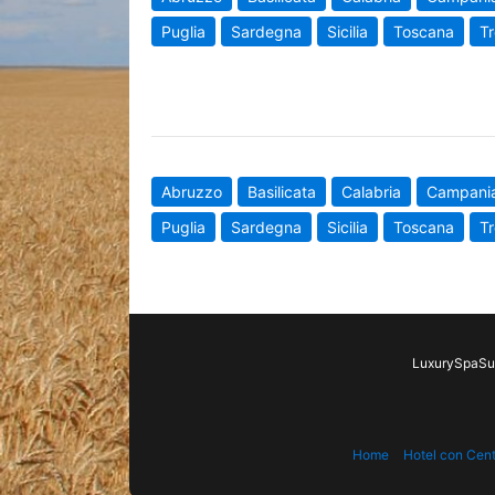
Puglia
Sardegna
Sicilia
Toscana
Tr
Abruzzo
Basilicata
Calabria
Campani
Puglia
Sardegna
Sicilia
Toscana
Tr
LuxurySpaSui
Home
Hotel con Cen