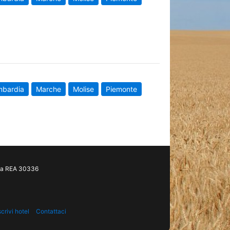
mbardia
Marche
Molise
Piemonte
gia REA 30336
scrivi hotel
Contattaci