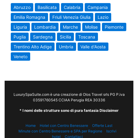
Abruzzo
Basilicata
Calabria
Campania
Emilia Romagna
Friuli Venezia Giulia
Lazio
Liguria
Lombardia
Marche
Molise
Piemonte
Puglia
Sardegna
Sicilia
Toscana
Trentino Alto Adige
Umbria
Valle d'Aosta
Veneto
LuxurySpaSuite.com è una creazione di Olos Travel srls PG P.iva
03591760545 CCIAA Perugia REA 30336
* I nomi delle strutture sono di pura fantasia Disclaimer
Home
Hotel con Centro Benessere
Offerte Last
Minute con Centro Benessere e SPA per Regione
Iscrivi
hotel
Contattaci