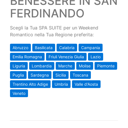
BENESSERE IN SAN
FERDINANDO
Scegli la Tua SPA SUITE per un Weekend
Romantico nella Tua Regione preferita:
Abruzzo
Basilicata
Calabria
Campania
Emilia Romagna
Friuli Venezia Giulia
Lazio
Liguria
Lombardia
Marche
Molise
Piemonte
Puglia
Sardegna
Sicilia
Toscana
Trentino Alto Adige
Umbria
Valle d'Aosta
Veneto