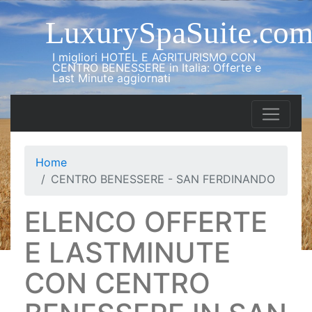
LuxurySpaSuite.co
I migliori HOTEL E AGRITURISMO CON
CENTRO BENESSERE in Italia: Offerte e
Last Minute aggiornati
Home
CENTRO BENESSERE - SAN FERDINANDO
ELENCO OFFERTE
E LASTMINUTE
CON CENTRO