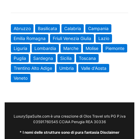
Abruzzo
Basilicata
Calabria
Campania
Emilia Romagna
Friuli Venezia Giulia
Lazio
Liguria
Lombardia
Marche
Molise
Piemonte
Puglia
Sardegna
Sicilia
Toscana
Trentino Alto Adige
Umbria
Valle d'Aosta
Veneto
LuxurySpaSuite.com è una creazione di Olos Travel srls PG P.iva
03591760545 CCIAA Perugia REA 30336
* I nomi delle strutture sono di pura fantasia Disclaimer