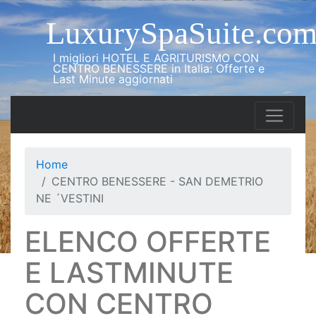
LuxurySpaSuite.co
I migliori HOTEL E AGRITURISMO CON
CENTRO BENESSERE in Italia: Offerte e
Last Minute aggiornati
Home
CENTRO BENESSERE - SAN DEMETRIO
NE ´VESTINI
ELENCO OFFERTE
E LASTMINUTE
CON CENTRO