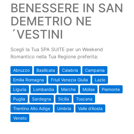
BENESSERE IN SAN
DEMETRIO NE
´VESTINI
Scegli la Tua SPA SUITE per un Weekend
Romantico nella Tua Regione preferita:
Abruzzo
Basilicata
Calabria
Campania
Emilia Romagna
Friuli Venezia Giulia
Lazio
Liguria
Lombardia
Marche
Molise
Piemonte
Puglia
Sardegna
Sicilia
Toscana
Trentino Alto Adige
Umbria
Valle d'Aosta
Veneto