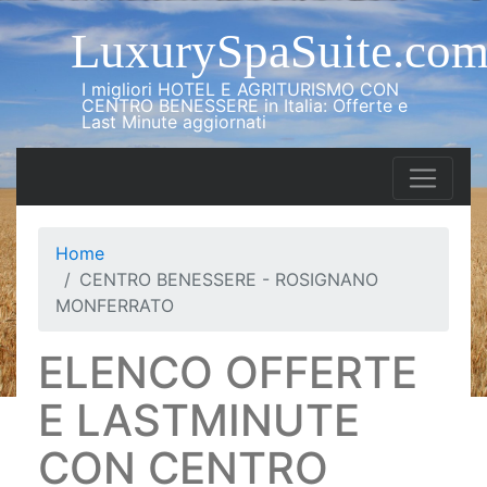
LuxurySpaSuite.co
I migliori HOTEL E AGRITURISMO CON
CENTRO BENESSERE in Italia: Offerte e
Last Minute aggiornati
Home
CENTRO BENESSERE - ROSIGNANO
MONFERRATO
ELENCO OFFERTE
E LASTMINUTE
CON CENTRO