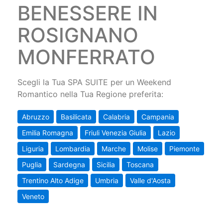
BENESSERE IN
ROSIGNANO
MONFERRATO
Scegli la Tua SPA SUITE per un Weekend
Romantico nella Tua Regione preferita:
Abruzzo
Basilicata
Calabria
Campania
Emilia Romagna
Friuli Venezia Giulia
Lazio
Liguria
Lombardia
Marche
Molise
Piemonte
Puglia
Sardegna
Sicilia
Toscana
Trentino Alto Adige
Umbria
Valle d'Aosta
Veneto