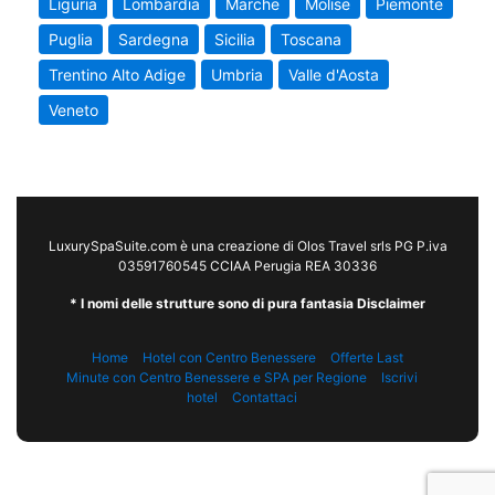
Liguria
Lombardia
Marche
Molise
Piemonte
Puglia
Sardegna
Sicilia
Toscana
Trentino Alto Adige
Umbria
Valle d'Aosta
Veneto
LuxurySpaSuite.com è una creazione di Olos Travel srls PG P.iva
03591760545 CCIAA Perugia REA 30336
* I nomi delle strutture sono di pura fantasia Disclaimer
Home
Hotel con Centro Benessere
Offerte Last
Minute con Centro Benessere e SPA per Regione
Iscrivi
hotel
Contattaci