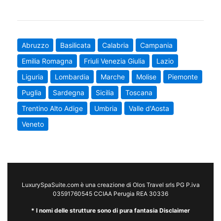
Abruzzo
Basilicata
Calabria
Campania
Emilia Romagna
Friuli Venezia Giulia
Lazio
Liguria
Lombardia
Marche
Molise
Piemonte
Puglia
Sardegna
Sicilia
Toscana
Trentino Alto Adige
Umbria
Valle d'Aosta
Veneto
LuxurySpaSuite.com è una creazione di Olos Travel srls PG P.iva
03591760545 CCIAA Perugia REA 30336
* I nomi delle strutture sono di pura fantasia Disclaimer