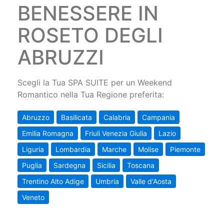
BENESSERE IN
ROSETO DEGLI
ABRUZZI
Scegli la Tua SPA SUITE per un Weekend
Romantico nella Tua Regione preferita:
Abruzzo
Basilicata
Calabria
Campania
Emilia Romagna
Friuli Venezia Giulia
Lazio
Liguria
Lombardia
Marche
Molise
Piemonte
Puglia
Sardegna
Sicilia
Toscana
Trentino Alto Adige
Umbria
Valle d'Aosta
Veneto