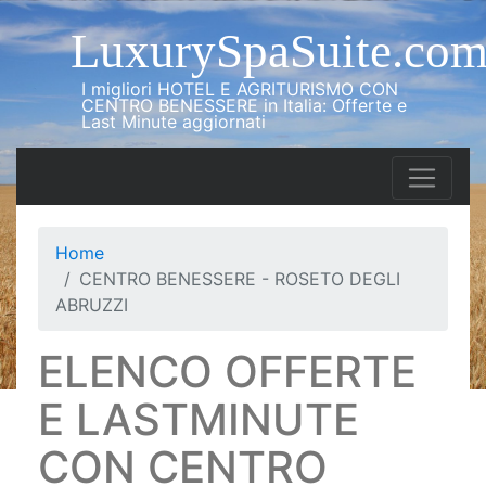
LuxurySpaSuite.co
I migliori HOTEL E AGRITURISMO CON
CENTRO BENESSERE in Italia: Offerte e
Last Minute aggiornati
Home
CENTRO BENESSERE - ROSETO DEGLI
ABRUZZI
ELENCO OFFERTE
E LASTMINUTE
CON CENTRO