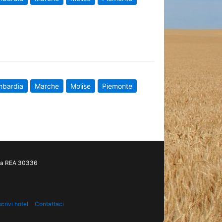
mbardia
Marche
Molise
Piemonte
gia REA 30336
scrivi hotel
Contattaci