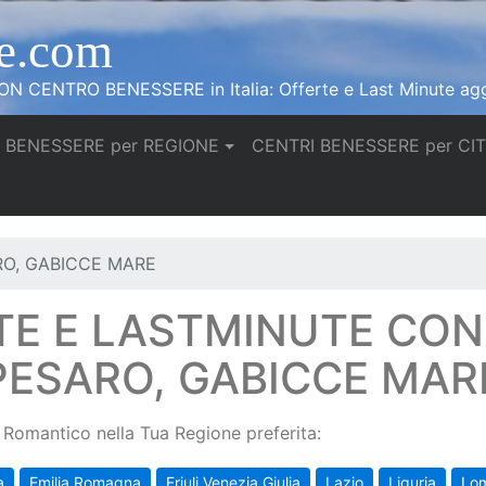
e.com
N CENTRO BENESSERE in Italia: Offerte e Last Minute agg
 BENESSERE per REGIONE
CENTRI BENESSERE per CI
RO, GABICCE MARE
TE E LASTMINUTE CO
PESARO, GABICCE MAR
Romantico nella Tua Regione preferita:
a
Emilia Romagna
Friuli Venezia Giulia
Lazio
Liguria
Lo