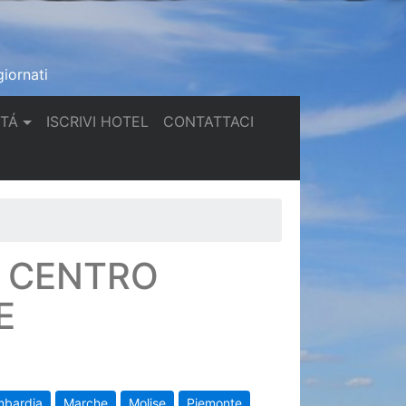
iornati
(current)
(current)
TTÁ
ISCRIVI HOTEL
CONTATTACI
N CENTRO
E
mbardia
Marche
Molise
Piemonte