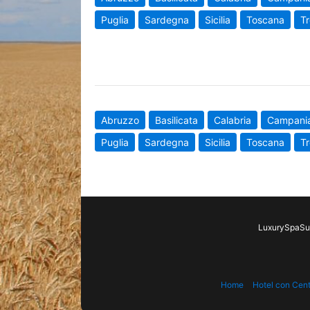
Puglia
Sardegna
Sicilia
Toscana
Tr
Abruzzo
Basilicata
Calabria
Campani
Puglia
Sardegna
Sicilia
Toscana
Tr
LuxurySpaSui
Home
Hotel con Cen