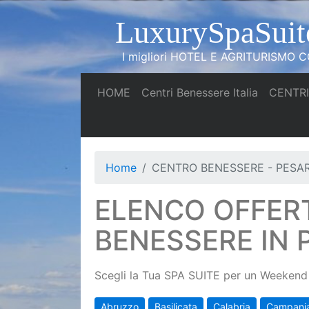
LuxurySpaSuit
I migliori HOTEL E AGRITURISMO CO
(current)
(current)
HOME
Centri Benessere Italia
CENTRI
Home
CENTRO BENESSERE - PESA
ELENCO OFFER
BENESSERE IN 
Scegli la Tua SPA SUITE per un Weekend 
Abruzzo
Basilicata
Calabria
Campani