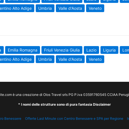
entino Alto Adige
Umbria
Valle d'Aosta
Veneto
a
Emilia Romagna
Friuli Venezia Giulia
Lazio
Liguria
Lo
entino Alto Adige
Umbria
Valle d'Aosta
Veneto
te.com è una creazione di Olos Travel srls PG P.iva 03591760545 CCIAA Peru
* I nomi delle strutture sono di pura fantasia Disclaimer
tro Benessere
Offerte Last Minute con Centro Benessere e SPA per Regione
I