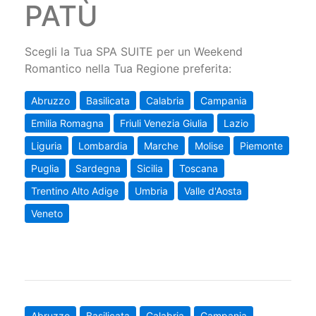
PATÙ
Scegli la Tua SPA SUITE per un Weekend
Romantico nella Tua Regione preferita:
Abruzzo
Basilicata
Calabria
Campania
Emilia Romagna
Friuli Venezia Giulia
Lazio
Liguria
Lombardia
Marche
Molise
Piemonte
Puglia
Sardegna
Sicilia
Toscana
Trentino Alto Adige
Umbria
Valle d'Aosta
Veneto
Abruzzo
Basilicata
Calabria
Campania