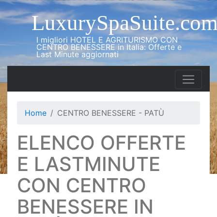
LuxurySpaSuite.co
I migliori HOTEL E AGRITURISMO CON
CENTRO BENESSERE in Italia: Offerte e
Last Minute aggiornati
Home
CENTRO BENESSERE - PATÙ
ELENCO OFFERTE
E LASTMINUTE
CON CENTRO
BENESSERE IN