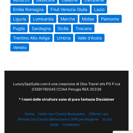
Emilia Romagna
Friuli Venezia Giulia
Lazio
Liguria
Lombardia
Marche
Molise
Piemonte
Puglia
Sardegna
Sicilia
Toscana
Trentino Alto Adige
Umbria
Valle d'Aosta
Veneto
LuxurySpaSuite.com è una creazione di Olos Travel srls PG P.iva
03591760545 CCIAA Perugia REA 30336
* I nomi delle strutture sono di pura fantasia Disclaimer
Home
Hotel con Centro Benessere
Offerte Last
Minute con Centro Benessere e SPA per Regione
Iscrivi
hotel
Contattaci