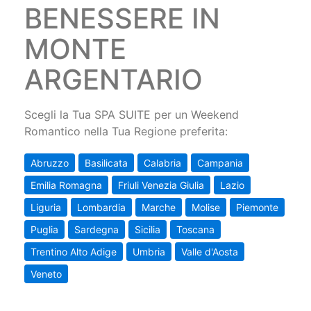
BENESSERE IN
MONTE
ARGENTARIO
Scegli la Tua SPA SUITE per un Weekend
Romantico nella Tua Regione preferita:
Abruzzo
Basilicata
Calabria
Campania
Emilia Romagna
Friuli Venezia Giulia
Lazio
Liguria
Lombardia
Marche
Molise
Piemonte
Puglia
Sardegna
Sicilia
Toscana
Trentino Alto Adige
Umbria
Valle d'Aosta
Veneto