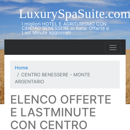
LuxurySpaSuite.co
I migliori HOTEL E AGRITURISMO CON
CENTRO BENESSERE in Italia: Offerte e
Last Minute aggiornati
Home
CENTRO BENESSERE - MONTE
ARGENTARIO
ELENCO OFFERTE
E LASTMINUTE
CON CENTRO