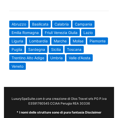
Abruzzo
Basilicata
Calabria
Campania
Emilia Romagna
Friuli Venezia Giulia
Lazio
Liguria
Lombardia
Marche
Molise
Piemonte
Puglia
Sardegna
Sicilia
Toscana
Trentino Alto Adige
Umbria
Valle d'Aosta
Veneto
LuxurySpaSuite.com è una creazione di Olos Travel srls PG P.iva
03591760545 CCIAA Perugia REA 30336
* I nomi delle strutture sono di pura fantasia Disclaimer