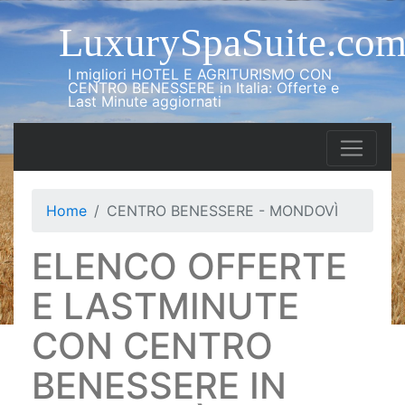
LuxurySpaSuite.co
I migliori HOTEL E AGRITURISMO CON
CENTRO BENESSERE in Italia: Offerte e
Last Minute aggiornati
Home
CENTRO BENESSERE - MONDOVÌ
ELENCO OFFERTE
E LASTMINUTE
CON CENTRO
BENESSERE IN