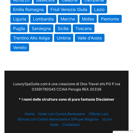
Emilia Romagna
Friuli Venezia Giulia
Lazio
Liguria
Lombardia
Marche
Molise
Piemonte
Puglia
Sardegna
Sicilia
Toscana
Trentino Alto Adige
Umbria
Valle d'Aosta
Veneto
LuxurySpaSuite.com è una creazione di Olos Travel srls PG P.iva
03591760545 CCIAA Perugia REA 30336
* I nomi delle strutture sono di pura fantasia Disclaimer
Home
Hotel con Centro Benessere
Offerte Last
Minute con Centro Benessere e SPA per Regione
Iscrivi
hotel
Contattaci