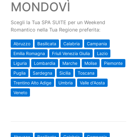
MONDOVÌ
Scegli la Tua SPA SUITE per un Weekend
Romantico nella Tua Regione preferita:
Abruzzo
Basilicata
Calabria
Campania
Emilia Romagna
Friuli Venezia Giulia
Lazio
Liguria
Lombardia
Marche
Molise
Piemonte
Puglia
Sardegna
Sicilia
Toscana
Trentino Alto Adige
Umbria
Valle d'Aosta
Veneto
Abruzzo
Basilicata
Calabria
Campania