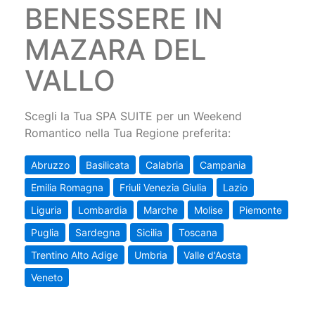
BENESSERE IN
MAZARA DEL
VALLO
Scegli la Tua SPA SUITE per un Weekend
Romantico nella Tua Regione preferita:
Abruzzo
Basilicata
Calabria
Campania
Emilia Romagna
Friuli Venezia Giulia
Lazio
Liguria
Lombardia
Marche
Molise
Piemonte
Puglia
Sardegna
Sicilia
Toscana
Trentino Alto Adige
Umbria
Valle d'Aosta
Veneto