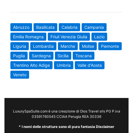
Abruzzo
Basilicata
Calabria
Campania
Emilia Romagna
Friuli Venezia Giulia
Lazio
Liguria
Lombardia
Marche
Molise
Piemonte
Puglia
Sardegna
Sicilia
Toscana
Trentino Alto Adige
Umbria
Valle d'Aosta
Veneto
LuxurySpaSuite.com è una creazione di Olos Travel srls PG P.iva
03591760545 CCIAA Perugia REA 30336
* I nomi delle strutture sono di pura fantasia Disclaimer