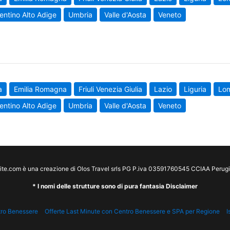
entino Alto Adige
Umbria
Valle d'Aosta
Veneto
a
Emilia Romagna
Friuli Venezia Giulia
Lazio
Liguria
Lo
entino Alto Adige
Umbria
Valle d'Aosta
Veneto
te.com è una creazione di Olos Travel srls PG P.iva 03591760545 CCIAA Peru
* I nomi delle strutture sono di pura fantasia Disclaimer
tro Benessere
Offerte Last Minute con Centro Benessere e SPA per Regione
I