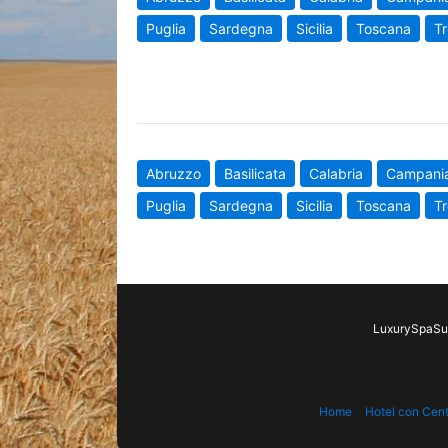
Puglia
Sardegna
Sicilia
Toscana
Tr
Abruzzo
Basilicata
Calabria
Campani
Puglia
Sardegna
Sicilia
Toscana
Tr
LuxurySpaSui
Home
Hotel con Cen