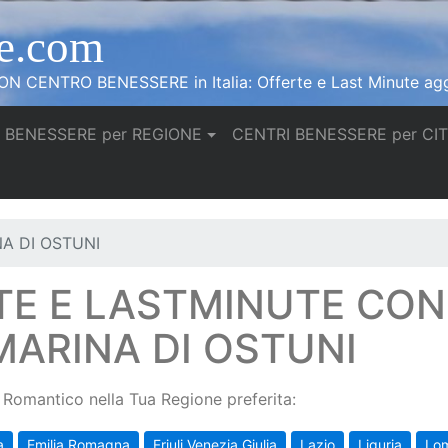
e.com
N CENTRO BENESSERE in Italia: Offerte e Last Minute agg
 BENESSERE per REGIONE
CENTRI BENESSERE per CI
A DI OSTUNI
TE E LASTMINUTE CO
MARINA DI OSTUNI
Romantico nella Tua Regione preferita:
a
Emilia Romagna
Friuli Venezia Giulia
Lazio
Liguria
Lo