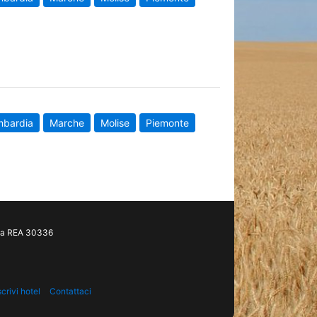
mbardia
Marche
Molise
Piemonte
gia REA 30336
scrivi hotel
Contattaci