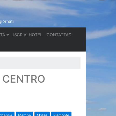
iornati
(current)
(current)
TTÁ
ISCRIVI HOTEL
CONTATTACI
N CENTRO
mbardia
Marche
Molise
Piemonte