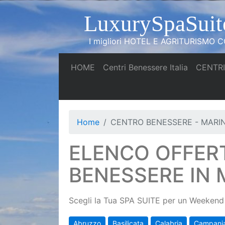
LuxurySpaSuit
I migliori HOTEL E AGRITURISMO CO
(current)
(current)
HOME
Centri Benessere Italia
CENTRI
Home
CENTRO BENESSERE - MARIN
ELENCO OFFER
BENESSERE IN 
Scegli la Tua SPA SUITE per un Weekend 
Abruzzo
Basilicata
Calabria
Campani