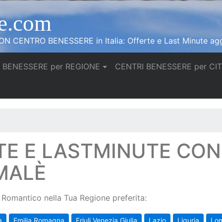
e.com
N CENTRO BENESSERE in Italia: Offerte e Last Minute agg
 BENESSERE per REGIONE
CENTRI BENESSERE per CI
TE E LASTMINUTE CO
MALÈ
Romantico nella Tua Regione preferita:
a
Emilia Romagna
Friuli Venezia Giulia
Lazio
Liguria
Lo