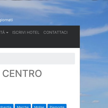
iornati
(current)
(current)
TTÁ
ISCRIVI HOTEL
CONTATTACI
N CENTRO
mbardia
Marche
Molise
Piemonte