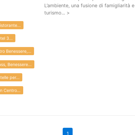
L’ambiente, una fusione di famigliarità 
turismo... >
storante...
el 3...
ro Benessere,...
s, Benessere...
lle per...
n Centro...
1