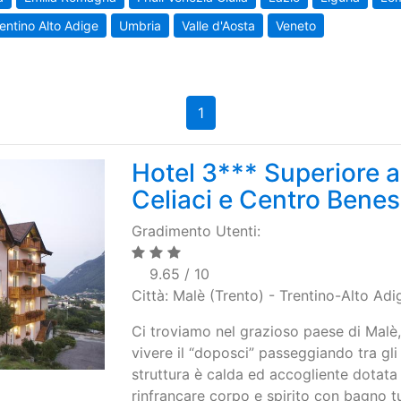
entino Alto Adige
Umbria
Valle d'Aosta
Veneto
1
Hotel 3*** Superiore a
Celiaci e Centro Bene
Gradimento Utenti:
9.65 / 10
Città: Malè (Trento) - Trentino-Alto Adi
Ci troviamo nel grazioso paese di Malè,
vivere il “doposci” passeggiando tra gli
struttura è calda ed accogliente dotata
rinfrancare corpo e spirito con bagno t