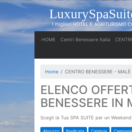
LuxurySpaSuit
I migliori HOTEL E AGRITURISMO CO
(current)
(current)
HOME
Centri Benessere Italia
CENTRI
Home
CENTRO BENESSERE - MALÈ
ELENCO OFFER
BENESSERE IN 
Scegli la Tua SPA SUITE per un Weekend 
Abruzzo
Basilicata
Calabria
Campani