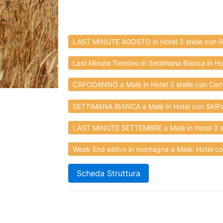
LAST MINUTE AGOSTO in Hotel 3 stelle con Ri
Last Minute Trentino in Settimana Bianca in Hot
CAPODANNO a Malè in Hotel 3 stelle con Cent
SETTIMANA BIANCA a Malè in Hotel con SkiPas
LAST MINUTE SETTEMBRE a Malè in Hotel 3 ste
Week End estivo in montagna a Malè: Hotel co
Scheda Struttura