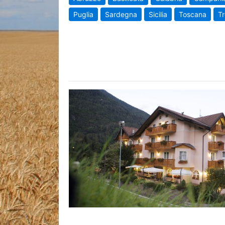
Puglia
Sardegna
Sicilia
Toscana
Tr