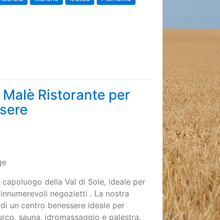
 Malè Ristorante per
ssere
ge
 capoluogo della Val di Sole, ideale per
 innumerevoli negozietti . La nostra
 di un centro benessere ideale per
urco, sauna, idromassaggio e palestra.