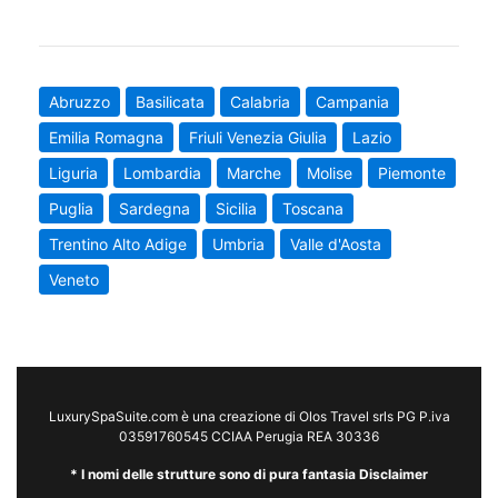
Abruzzo
Basilicata
Calabria
Campania
Emilia Romagna
Friuli Venezia Giulia
Lazio
Liguria
Lombardia
Marche
Molise
Piemonte
Puglia
Sardegna
Sicilia
Toscana
Trentino Alto Adige
Umbria
Valle d'Aosta
Veneto
LuxurySpaSuite.com è una creazione di Olos Travel srls PG P.iva
03591760545 CCIAA Perugia REA 30336
* I nomi delle strutture sono di pura fantasia Disclaimer