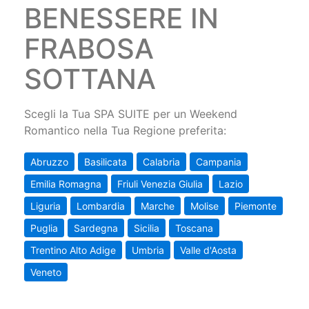
BENESSERE IN
FRABOSA
SOTTANA
Scegli la Tua SPA SUITE per un Weekend
Romantico nella Tua Regione preferita:
Abruzzo
Basilicata
Calabria
Campania
Emilia Romagna
Friuli Venezia Giulia
Lazio
Liguria
Lombardia
Marche
Molise
Piemonte
Puglia
Sardegna
Sicilia
Toscana
Trentino Alto Adige
Umbria
Valle d'Aosta
Veneto