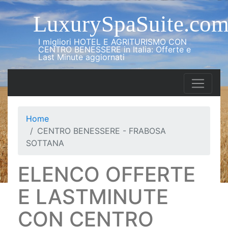
LuxurySpaSuite.co
I migliori HOTEL E AGRITURISMO CON
CENTRO BENESSERE in Italia: Offerte e
Last Minute aggiornati
Home
CENTRO BENESSERE - FRABOSA
SOTTANA
ELENCO OFFERTE
E LASTMINUTE
CON CENTRO