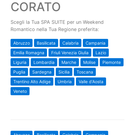
CORATO
Scegli la Tua SPA SUITE per un Weekend
Romantico nella Tua Regione preferita:
Abruzzo
Basilicata
Calabria
Campania
Emilia Romagna
Friuli Venezia Giulia
Lazio
Liguria
Lombardia
Marche
Molise
Piemonte
Puglia
Sardegna
Sicilia
Toscana
Trentino Alto Adige
Umbria
Valle d'Aosta
Veneto
Abruzzo
Basilicata
Calabria
Campania