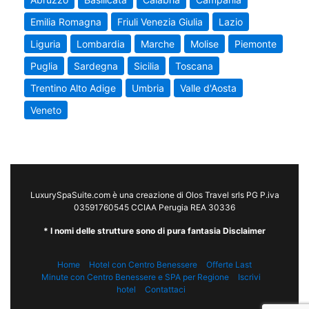
Emilia Romagna
Friuli Venezia Giulia
Lazio
Liguria
Lombardia
Marche
Molise
Piemonte
Puglia
Sardegna
Sicilia
Toscana
Trentino Alto Adige
Umbria
Valle d'Aosta
Veneto
LuxurySpaSuite.com è una creazione di Olos Travel srls PG P.iva
03591760545 CCIAA Perugia REA 30336
* I nomi delle strutture sono di pura fantasia Disclaimer
Home
Hotel con Centro Benessere
Offerte Last
Minute con Centro Benessere e SPA per Regione
Iscrivi
hotel
Contattaci