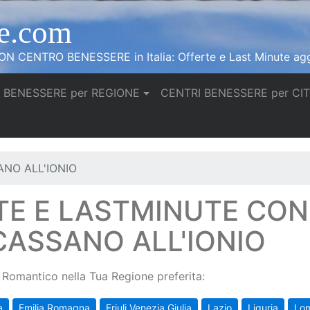
e.com
N CENTRO BENESSERE in Italia: Offerte e Last Minute agg
 BENESSERE per REGIONE
CENTRI BENESSERE per CI
NO ALL'IONIO
TE E LASTMINUTE CO
CASSANO ALL'IONIO
Romantico nella Tua Regione preferita:
a
Emilia Romagna
Friuli Venezia Giulia
Lazio
Liguria
Lo