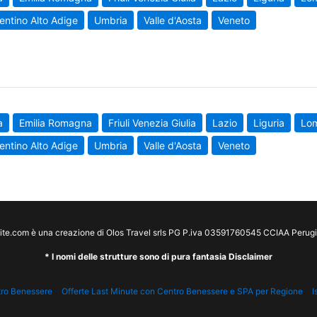
entino Alto Adige
Umbria
Valle d'Aosta
Veneto
a
Emilia Romagna
Friuli Venezia Giulia
Lazio
Liguria
Lo
entino Alto Adige
Umbria
Valle d'Aosta
Veneto
te.com è una creazione di Olos Travel srls PG P.iva 03591760545 CCIAA Peru
* I nomi delle strutture sono di pura fantasia Disclaimer
tro Benessere
Offerte Last Minute con Centro Benessere e SPA per Regione
I