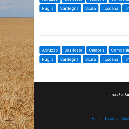
Puglia
Sardegna
Sicilia
Toscana
Tr
Abruzzo
Basilicata
Calabria
Campani
Puglia
Sardegna
Sicilia
Toscana
Tr
LuxurySpaSui
Home
Hotel con Cen