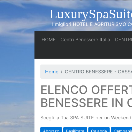
LuxurySpaSuit
I migliori HOTEL E AGRITURISMO CO
(current)
(current)
HOME
Centri Benessere Italia
CENTRI
Home
CENTRO BENESSERE - CASSA
ELENCO OFFER
BENESSERE IN 
Scegli la Tua SPA SUITE per un Weekend 
Abruzzo
Basilicata
Calabria
Campani