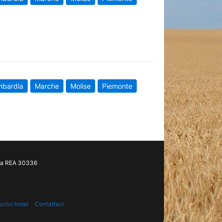
mbardia
Marche
Molise
Piemonte
gia REA 30336
scrivi hotel
Contattaci