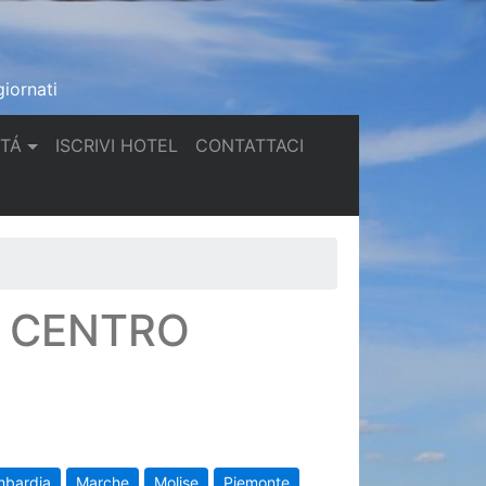
iornati
(current)
(current)
TTÁ
ISCRIVI HOTEL
CONTATTACI
N CENTRO
mbardia
Marche
Molise
Piemonte