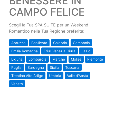
BENESSERE IN
CAMPO FELICE
Scegli la Tua SPA SUITE per un Weekend
Romantico nella Tua Regione preferita:
Abruzzo
Basilicata
Calabria
Campania
Emilia Romagna
Friuli Venezia Giulia
Lazio
Liguria
Lombardia
Marche
Molise
Piemonte
Puglia
Sardegna
Sicilia
Toscana
Trentino Alto Adige
Umbria
Valle d'Aosta
Veneto