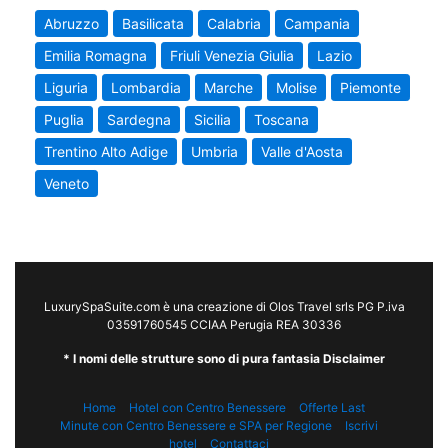
Abruzzo
Basilicata
Calabria
Campania
Emilia Romagna
Friuli Venezia Giulia
Lazio
Liguria
Lombardia
Marche
Molise
Piemonte
Puglia
Sardegna
Sicilia
Toscana
Trentino Alto Adige
Umbria
Valle d'Aosta
Veneto
LuxurySpaSuite.com è una creazione di Olos Travel srls PG P.iva
03591760545 CCIAA Perugia REA 30336
* I nomi delle strutture sono di pura fantasia Disclaimer
Home
Hotel con Centro Benessere
Offerte Last
Minute con Centro Benessere e SPA per Regione
Iscrivi
hotel
Contattaci