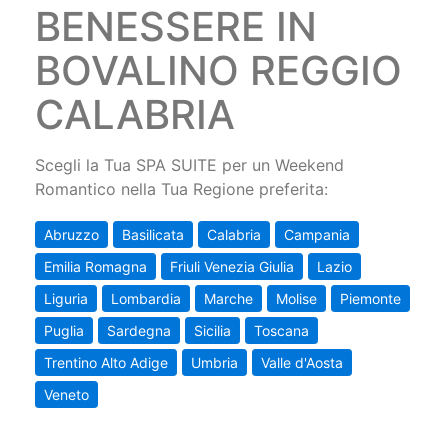
BENESSERE IN
BOVALINO REGGIO
CALABRIA
Scegli la Tua SPA SUITE per un Weekend
Romantico nella Tua Regione preferita:
Abruzzo
Basilicata
Calabria
Campania
Emilia Romagna
Friuli Venezia Giulia
Lazio
Liguria
Lombardia
Marche
Molise
Piemonte
Puglia
Sardegna
Sicilia
Toscana
Trentino Alto Adige
Umbria
Valle d'Aosta
Veneto