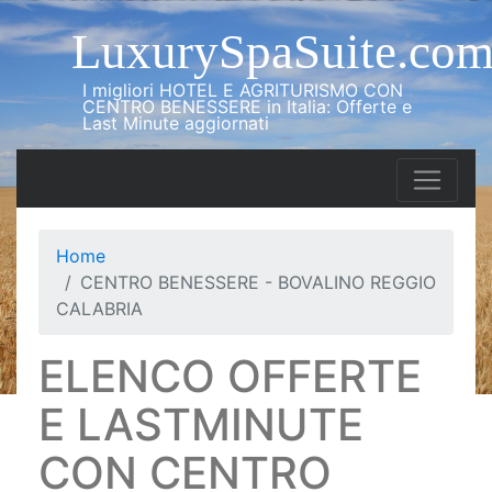
LuxurySpaSuite.co
I migliori HOTEL E AGRITURISMO CON
CENTRO BENESSERE in Italia: Offerte e
Last Minute aggiornati
Home
CENTRO BENESSERE - BOVALINO REGGIO
CALABRIA
ELENCO OFFERTE
E LASTMINUTE
CON CENTRO