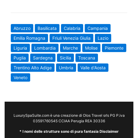
Abruzzo
Basilicata
Calabria
Campania
Emilia Romagna
Friuli Venezia Giulia
Lazio
Liguria
Lombardia
Marche
Molise
Piemonte
Puglia
Sardegna
Sicilia
Toscana
Trentino Alto Adige
Umbria
Valle d'Aosta
Veneto
LuxurySpaSuite.com è una creazione di Olos Travel srls PG P.iva
03591760545 CCIAA Perugia REA 30336
* I nomi delle strutture sono di pura fantasia Disclaimer