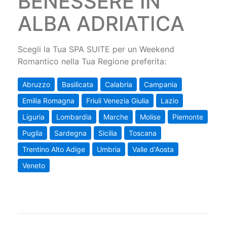
BENESSERE IN
ALBA ADRIATICA
Scegli la Tua SPA SUITE per un Weekend
Romantico nella Tua Regione preferita:
Abruzzo
Basilicata
Calabria
Campania
Emilia Romagna
Friuli Venezia Giulia
Lazio
Liguria
Lombardia
Marche
Molise
Piemonte
Puglia
Sardegna
Sicilia
Toscana
Trentino Alto Adige
Umbria
Valle d'Aosta
Veneto