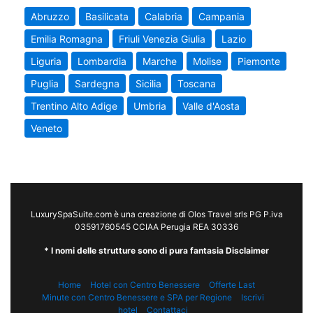
Abruzzo
Basilicata
Calabria
Campania
Emilia Romagna
Friuli Venezia Giulia
Lazio
Liguria
Lombardia
Marche
Molise
Piemonte
Puglia
Sardegna
Sicilia
Toscana
Trentino Alto Adige
Umbria
Valle d'Aosta
Veneto
LuxurySpaSuite.com è una creazione di Olos Travel srls PG P.iva
03591760545 CCIAA Perugia REA 30336
* I nomi delle strutture sono di pura fantasia Disclaimer
Home
Hotel con Centro Benessere
Offerte Last
Minute con Centro Benessere e SPA per Regione
Iscrivi
hotel
Contattaci