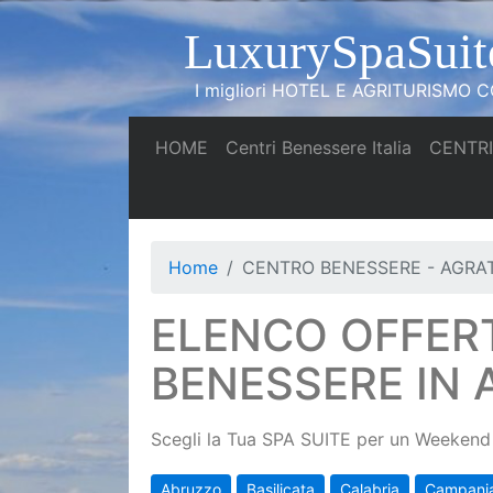
LuxurySpaSuit
I migliori HOTEL E AGRITURISMO CO
(current)
(current)
HOME
Centri Benessere Italia
CENTRI
Home
CENTRO BENESSERE - AGRA
ELENCO OFFER
BENESSERE IN
Scegli la Tua SPA SUITE per un Weekend 
Abruzzo
Basilicata
Calabria
Campani