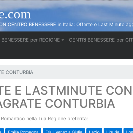
e.com
N CENTRO BENESSERE in Italia: Offerte e Last Minute agg
 BENESSERE per REGIONE
CENTRI BENESSERE per CI
TE CONTURBIA
TE E LASTMINUTE CO
 AGRATE CONTURBIA
Romantico nella Tua Regione preferita:
a
Emilia Romagna
Friuli Venezia Giulia
Lazio
Liguria
Lo