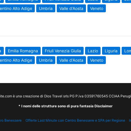
entino Alto Adige
Umbria
Valle d'Aosta
Veneto
a
Emilia Romagna
Friuli Venezia Giulia
Lazio
Liguria
Lo
entino Alto Adige
Umbria
Valle d'Aosta
Veneto
te.com è una creazione di Olos Travel srls PG P.iva 03591760545 CCIAA Peru
* I nomi delle strutture sono di pura fantasia Disclaimer
tro Benessere
Offerte Last Minute con Centro Benessere e SPA per Regione
I