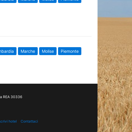
mbardia
Marche
Molise
Piemonte
gia REA 30336
scrivi hotel
Contattaci