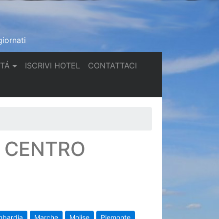
iornati
(current)
(current)
TTÁ
ISCRIVI HOTEL
CONTATTACI
N CENTRO
mbardia
Marche
Molise
Piemonte