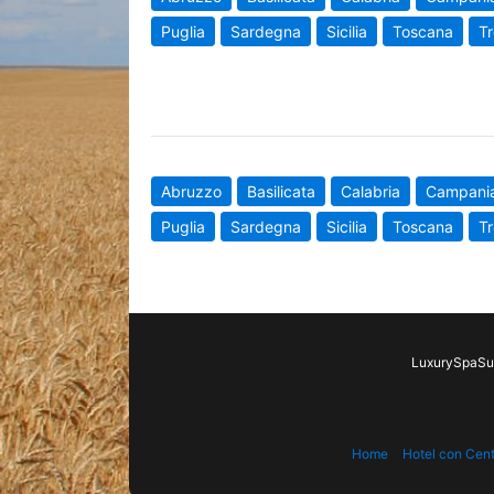
Puglia
Sardegna
Sicilia
Toscana
Tr
Abruzzo
Basilicata
Calabria
Campani
Puglia
Sardegna
Sicilia
Toscana
Tr
LuxurySpaSui
Home
Hotel con Cen