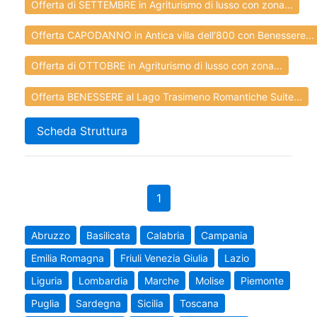
Offerta di SETTEMBRE in Agriturismo di lusso con zona...
Offerta CAPODANNO in Antica villa dell'800 con Benessere...
Offerta di OTTOBRE in Agriturismo di lusso con zona...
Offerta BENESSERE al Lago Trasimeno Romantiche Suite...
Scheda Struttura
1
Abruzzo
Basilicata
Calabria
Campania
Emilia Romagna
Friuli Venezia Giulia
Lazio
Liguria
Lombardia
Marche
Molise
Piemonte
Puglia
Sardegna
Sicilia
Toscana