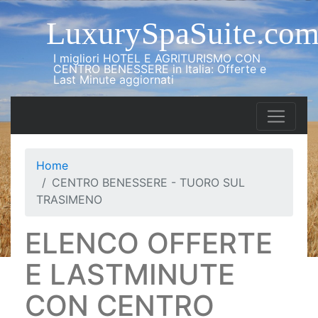
LuxurySpaSuite.co
I migliori HOTEL E AGRITURISMO CON
CENTRO BENESSERE in Italia: Offerte e
Last Minute aggiornati
Home
CENTRO BENESSERE - TUORO SUL
TRASIMENO
ELENCO OFFERTE
E LASTMINUTE
CON CENTRO