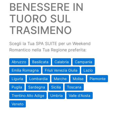
BENESSERE IN
TUORO SUL
TRASIMENO
Scegli la Tua SPA SUITE per un Weekend
Romantico nella Tua Regione preferita:
Abruzzo
Basilicata
Calabria
Campania
Emilia Romagna
Friuli Venezia Giulia
Lazio
Liguria
Lombardia
Marche
Molise
Piemonte
Puglia
Sardegna
Sicilia
Toscana
Trentino Alto Adige
Umbria
Valle d'Aosta
Veneto