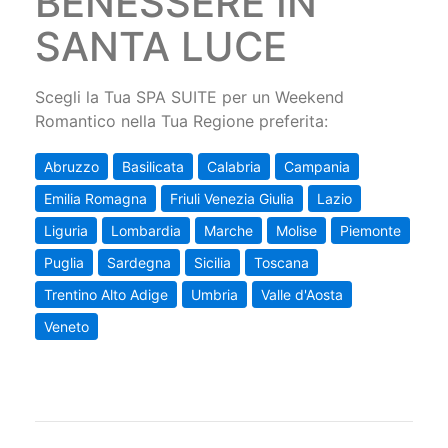
BENESSERE IN
SANTA LUCE
Scegli la Tua SPA SUITE per un Weekend
Romantico nella Tua Regione preferita:
Abruzzo
Basilicata
Calabria
Campania
Emilia Romagna
Friuli Venezia Giulia
Lazio
Liguria
Lombardia
Marche
Molise
Piemonte
Puglia
Sardegna
Sicilia
Toscana
Trentino Alto Adige
Umbria
Valle d'Aosta
Veneto