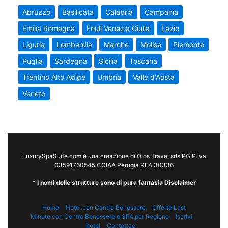
Abruzzo
Basilicata
Calabria
Campania
Emilia Romagna
Friuli Venezia Giulia
Lazio
Liguria
Lombardia
Marche
Molise
Piemonte
Puglia
Sardegna
Sicilia
Toscana
Trentino Alto Adige
Umbria
Valle d'Aosta
Veneto
LuxurySpaSuite.com è una creazione di Olos Travel srls PG P.iva
03591760545 CCIAA Perugia REA 30336
* I nomi delle strutture sono di pura fantasia Disclaimer
Home
Hotel con Centro Benessere
Offerte Last
Minute con Centro Benessere e SPA per Regione
Iscrivi
hotel
Contattaci