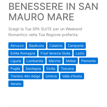
BENESSERE IN SAN
MAURO MARE
Scegli la Tua SPA SUITE per un Weekend
Romantico nella Tua Regione preferita:
Abruzzo
Basilicata
Calabria
Campania
Emilia Romagna
Friuli Venezia Giulia
Lazio
Liguria
Lombardia
Marche
Molise
Piemonte
Puglia
Sardegna
Sicilia
Toscana
Trentino Alto Adige
Umbria
Valle d'Aosta
Veneto