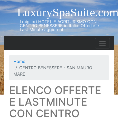
LuxurySpaSuite.co
I migliori HOTEL E AGRITURISMO CON
CENTRO BENESSERE in Italia: Offerte e
Last Minute aggiornati
Home
CENTRO BENESSERE - SAN MAURO
MARE
ELENCO OFFERTE
E LASTMINUTE
CON CENTRO