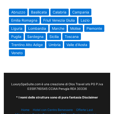
Abruzzo
Basilicata
Calabria
Campania
Emilia Romagna
Friuli Venezia Giulia
Lazio
Liguria
Lombardia
Marche
Molise
Piemonte
Puglia
Sardegna
Sicilia
Toscana
Trentino Alto Adige
Umbria
Valle d'Aosta
Veneto
LuxurySpaSuite.com è una creazione di Olos Travel srls PG P.iva
03591760545 CCIAA Perugia REA 30336
* I nomi delle strutture sono di pura fantasia Disclaimer
Home
Hotel con Centro Benessere
Offerte Last