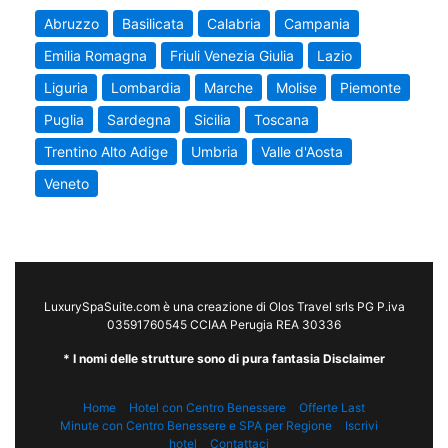
Abruzzo
Basilicata
Calabria
Campania
Emilia Romagna
Friuli Venezia Giulia
Lazio
Liguria
Lombardia
Marche
Molise
Piemonte
Puglia
Sardegna
Sicilia
Toscana
Trentino Alto Adige
Umbria
Valle d'Aosta
Veneto
LuxurySpaSuite.com è una creazione di Olos Travel srls PG P.iva
03591760545 CCIAA Perugia REA 30336
* I nomi delle strutture sono di pura fantasia Disclaimer
Home
Hotel con Centro Benessere
Offerte Last
Minute con Centro Benessere e SPA per Regione
Iscrivi
hotel
Contattaci