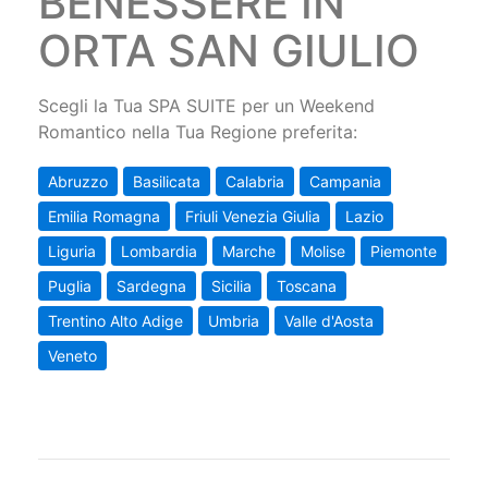
BENESSERE IN
ORTA SAN GIULIO
Scegli la Tua SPA SUITE per un Weekend
Romantico nella Tua Regione preferita:
Abruzzo
Basilicata
Calabria
Campania
Emilia Romagna
Friuli Venezia Giulia
Lazio
Liguria
Lombardia
Marche
Molise
Piemonte
Puglia
Sardegna
Sicilia
Toscana
Trentino Alto Adige
Umbria
Valle d'Aosta
Veneto