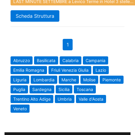
LAST MINUTE SETTEMBRE a Levico Terme in Hotel 3 stelle...
Scheda Struttura
1
Abruzzo
Basilicata
Calabria
Campania
Emilia Romagna
Friuli Venezia Giulia
Lazio
Liguria
Lombardia
Marche
Molise
Piemonte
Puglia
Sardegna
Sicilia
Toscana
Trentino Alto Adige
Umbria
Valle d'Aosta
Veneto