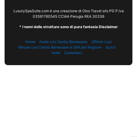
LuxurySpaSuite.com è una creazione di Olos Travel srls PG P.iva
03591760545 CCIAA Perugia REA 30336
* I nomi delle strutture sono di pura fantasia Disclaimer
Home
Hotel con Centro Benessere
Offerte Last
Minute con Centro Benessere e SPA per Regione
Iscrivi
hotel
Contattaci