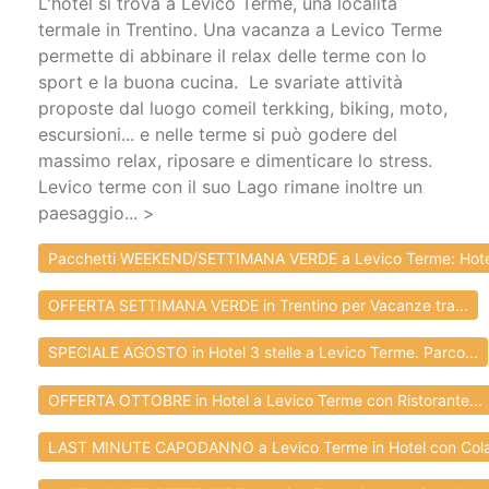
L'hotel si trova a Levico Terme, una località
termale in Trentino. Una vacanza a Levico Terme
permette di abbinare il relax delle terme con lo
sport e la buona cucina. Le svariate attività
proposte dal luogo comeil terkking, biking, moto,
escursioni... e nelle terme si può godere del
massimo relax, riposare e dimenticare lo stress.
Levico terme con il suo Lago rimane inoltre un
paesaggio... >
Pacchetti WEEKEND/SETTIMANA VERDE a Levico Terme: Hotel
OFFERTA SETTIMANA VERDE in Trentino per Vacanze tra...
SPECIALE AGOSTO in Hotel 3 stelle a Levico Terme. Parco...
OFFERTA OTTOBRE in Hotel a Levico Terme con Ristorante...
LAST MINUTE CAPODANNO a Levico Terme in Hotel con Col