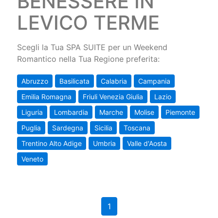
BENESSERE IN
LEVICO TERME
Scegli la Tua SPA SUITE per un Weekend
Romantico nella Tua Regione preferita:
Abruzzo
Basilicata
Calabria
Campania
Emilia Romagna
Friuli Venezia Giulia
Lazio
Liguria
Lombardia
Marche
Molise
Piemonte
Puglia
Sardegna
Sicilia
Toscana
Trentino Alto Adige
Umbria
Valle d'Aosta
Veneto
1